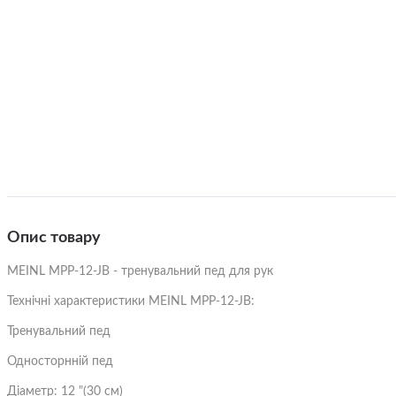
Портат
Зарядні станції
Кабелі до генератора
Стерилі
Каністри для палива
Моторне масло
Теплов
Гітари
Догляд за побутовою технікою
Термос
3/4 Гітари
Класичн
Електричні лампочки
Трансп
Опис товару
Акустичні гітари
Трансак
Елементи живлення
MEINL MPP-12-JB - тренувальний пед для рук
Тримач
Бас-гітари
Укулел
Технічні характеристики MEINL MPP-12-JB:
Тренувальний пед
Електроакустичні гітари
Інші с
інстру
Односторнній пед
Бaндур
Діаметр: 12 "(30 см)