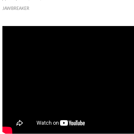
Електрогітари
JAWBREAKER
Гітарне обладнання
Підсиле
Комбіки
Аксесуари для гітар
Підсиле
Інше
)
Кейси
Підсиле
Ремені для Гітар
Комбіки
Стійки, тримачі
Підсил
Тюнери
Кабінет
Чохли
Лампи 
Каподастри
Гітарні
Стреплоки для ременя
Футкон
Слайдери
Медіат
Засоби по догляду за гітарою
Супресори для гітар
Традиці
Ключі для намотування струн
Кігті н