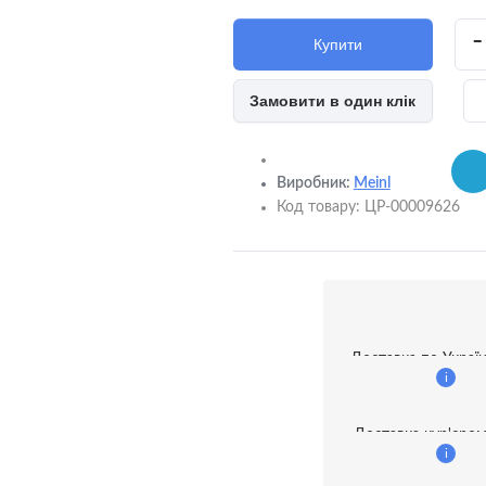
-
Купити
Замовити в один клік
 пристрої та адаптери
ня
Виробник:
Meinl
Код товару:
ЦР-00009626
ки та тримачі
ві фільтри
Доставка по Україн
ам'яті
i
анки
Доставка кур'єро
i