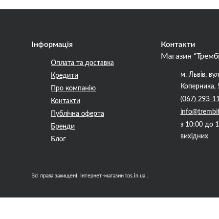
ння для Медіаторів
оми і Камертони
Інформація
Контакти
Магазин “Тремб
Оплата та доставка
а для гітар
а література
м. Львів, вул
Кредити
 кріплення, ключі
Коперника, 
Про компанію
гармошки
, тремоло
(067) 293-1
Контакти
ля гітар
info@trembi
Публічна оферта
маркери ладів
з 10:00 до 
ти
Бренди
вихідних
и, кришки відсіків
Блог
, сідла, шпильки
они
кришки для звукознімачів
Всі права захищені. Інтернет-магазин tos.in.ua .
ля потенціометрів,
и
качів
ри і Педалі ефектів