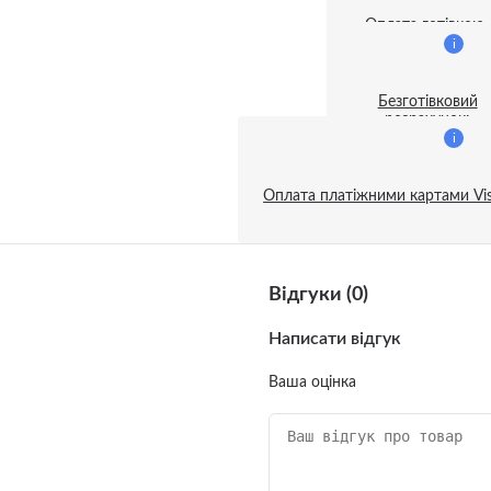
ивні акустичні системи
Оплата готівкою
i
затори і дезінфектори
Безготівковий
розрахунок:
ентилятори
i
Оплата платіжними картами Vis
и
і гітари
орт
Відгуки (0)
устичні гітари
і для телефону
Написати відгук
е
Ваша оцінка
трунно-щипкові музичні
менти
a