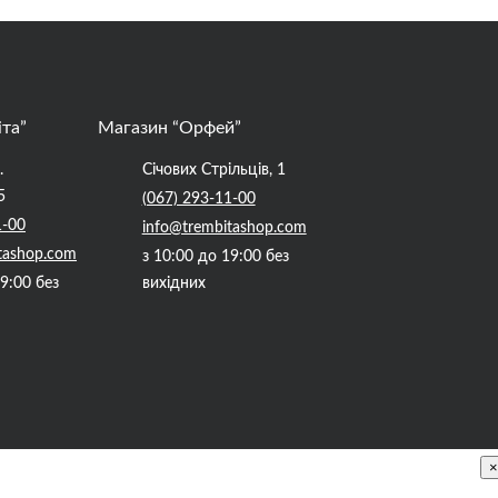
іта”
Магазин “Орфей”
.
Січових Стрільців, 1
5
(067) 293-11-00
1-00
info@trembitashop.com
tashop.com
з 10:00 до 19:00 без
19:00 без
вихідних
×