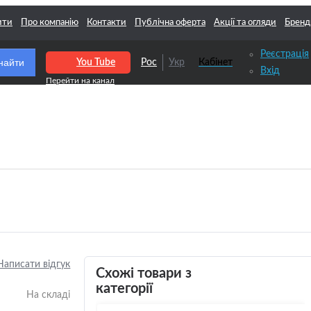
ити
Про компанію
Контакти
Публічна оферта
Акції та огляди
Бренд
Реєстрація
найти
You Tube
Рос
Укр
Кабінет
Вхід
Написати відгук
Схожі товари з
категорії
На складі