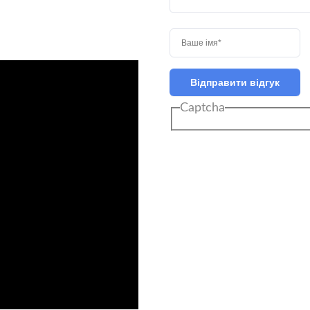
ння Акустичних Гітар (
 )
ння для Бас-гітар ( Комбіки
Відправити відгук
Captcha
ння для Електрогітар (
 )
ювачі-голови
и гітарні
для підсилювачів
 динаміки
троллери
ори
йні
а пальці