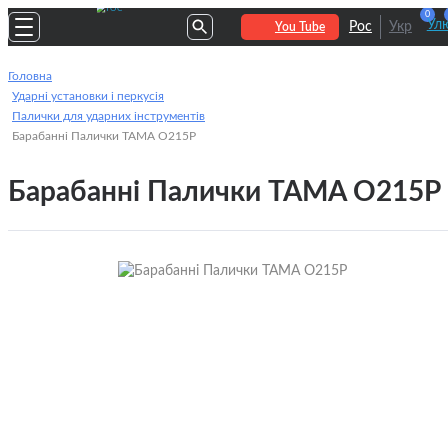
0
Улю
Рос
Укр
You Tube
Головна
Ударні установки і перкусія
Палички для ударних інструментів
Барабанні Палички TAMA O215P
Барабанні Палички TAMA O215P