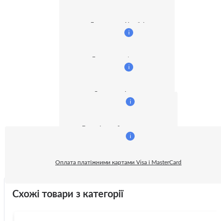
Доставка по Україні
i
Доставка кур'єром
i
Оплата готівкою
i
Безготівковий розрахунок:
i
Оплата платіжними картами Visa і MasterCard
Схожі товари з категорії