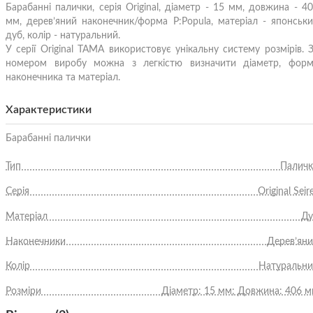
Барабанні палички, серія Original, діаметр - 15 мм, довжина - 4
мм, дерев’яний наконечник/форма P:Popula, матеріал - японськ
дуб, колір - натуральний.
У серії Original ТАМА використовує унікальну систему розмірів. 
номером виробу можна з легкістю визначити діаметр, форм
наконечника та матеріал.
Характеристики
Барабанні палички
Тип
Палич
Серія
Original Seir
Матеріал
Ду
Наконечники
Дерев’ян
Колір
Натуральн
Розміри
Діаметр: 15 мм; Довжина: 406 