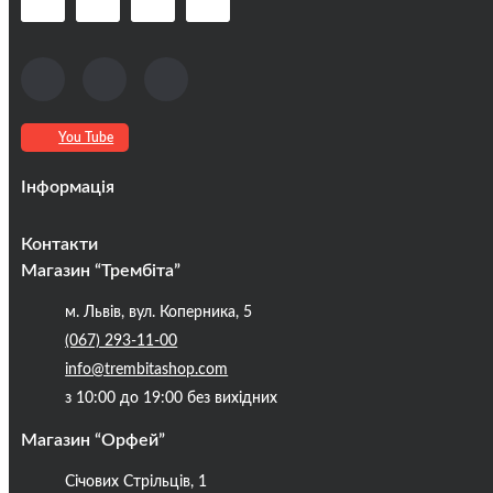
You Tube
Інформація
Оплата та доставка
Контакти
Кредити
Магазин “Трембіта”
Про компанію
м. Львів, вул. Коперника, 5
Контакти
(067) 293-11-00
Публічна оферта
info@trembitashop.com
Бренди
з 10:00 до 19:00 без вихідних
Блог
Магазин “Орфей”
Січових Стрільців, 1