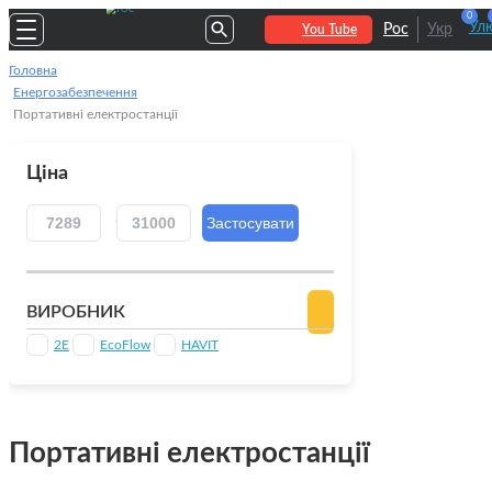
0
Улю
Рос
Укр
You Tube
Головна
Енергозабезпечення
Портативні електростанції
Ціна
ВИРОБНИК
2E
EcoFlow
HAVIT
Портативні електростанції