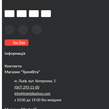
You Tube
Інформація
Оплата та доставка
Контакти
Кредити
Магазин “Трембіта”
Про компанію
м. Львів, вул. Коперника, 5
Контакти
(067) 293-11-00
Публічна оферта
info@trembitashop.com
Бренди
з 10:00 до 19:00 без вихідних
Блог