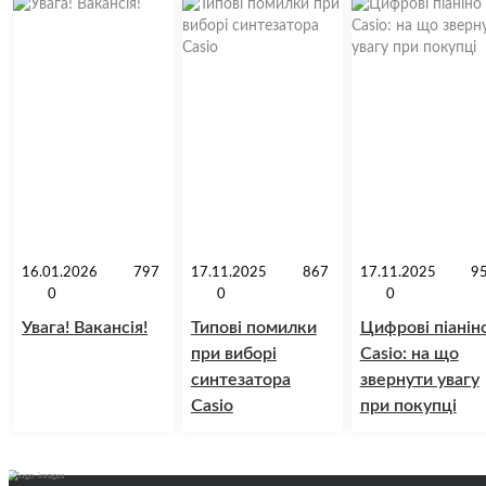
16.01.2026
797
17.11.2025
867
17.11.2025
9
0
0
0
Увага! Вакансія!
Типові помилки
Цифрові піанін
при виборі
Casio: на що
синтезатора
звернути увагу
Casio
при покупці