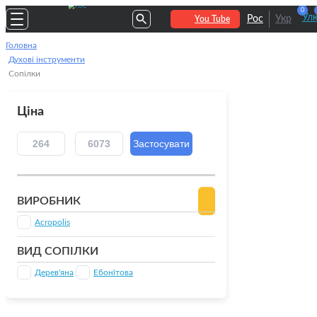
0
Улю
Рос
Укр
You Tube
Головна
Духові інструменти
Сопілки
Ціна
ВИРОБНИК
Acropolis
ВИД СОПІЛКИ
Дерев'яна
Ебоні́това