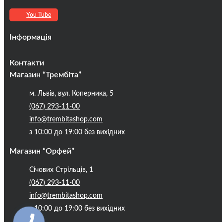
You Tube
Інформація
Оплата та доставка
Контакти
Кредити
Магазин “Трембіта”
Про компанію
м. Львів, вул. Коперника, 5
Контакти
(067) 293-11-00
Публічна оферта
info@trembitashop.com
Бренди
з 10:00 до 19:00 без вихідних
Блог
Магазин “Орфей”
Січових Стрільців, 1
(067) 293-11-00
info@trembitashop.com
з 10:00 до 19:00 без вихідних