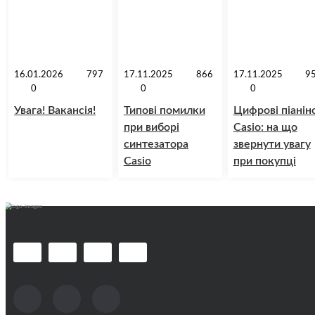
16.01.2026
797
17.11.2025
866
17.11.2025
9
0
0
0
Увага! Вакансія!
Типові помилки
Цифрові піанін
при виборі
Casio: на що
синтезатора
звернути увагу
Casio
при покупці