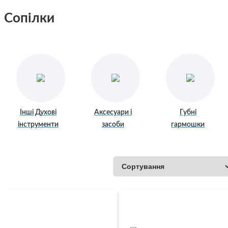
Сопілки
Інші Духові
Аксесуари і
Губні
інструменти
засоби
гармошки