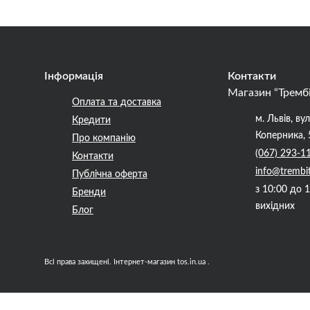
ння Акустичних Гітар (
 )
Інформація
Контакти
ння для Бас-гітар ( Комбіки
Магазин “Тремб
Оплата та доставка
ння для Електрогітар (
м. Львів, вул
Кредити
 )
Коперника, 
Про компанію
ювачі-голови
(067) 293-1
Контакти
и гітарні
info@trembi
Публічна оферта
для підсилювачів
з 10:00 до 
Бренди
вихідних
 динаміки
Блог
троллери
Всі права захищені. Інтернет-магазин tos.in.ua .
ори
йні
а пальці