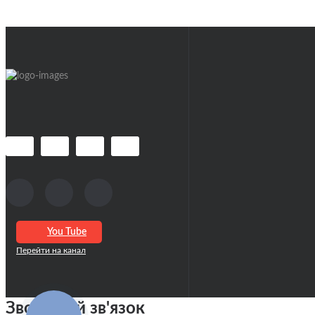
Електрогітари
Гітарне обладнання
Підсиле
Комбіки
Аксесуари для гітар
Підсиле
Інше
)
Кейси
Підсиле
Ремені для Гітар
Комбіки
Стійки, тримачі
Підсил
Тюнери
Кабінет
Чохли
Лампи 
Каподастри
Гітарні
Стреплоки для ременя
Футкон
You Tube
Слайдери
Медіат
Засоби по догляду за гітарою
Супресори для гітар
Традиці
Зворотній зв'язок
Ключі для намотування струн
Кігті н