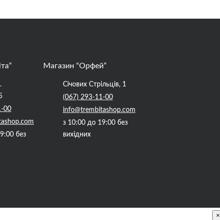
іта”
Магазин “Орфей”
.
Січових Стрільців, 1
5
(067) 293-11-00
1-00
info@trembitashop.com
tashop.com
з 10:00 до 19:00 без
19:00 без
вихідних
×