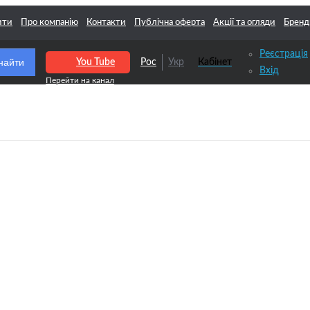
ити
Про компанію
Контакти
Публічна оферта
Акції та огляди
Бренд
Реєстрація
найти
You Tube
Рос
Укр
Кабінет
Вхід