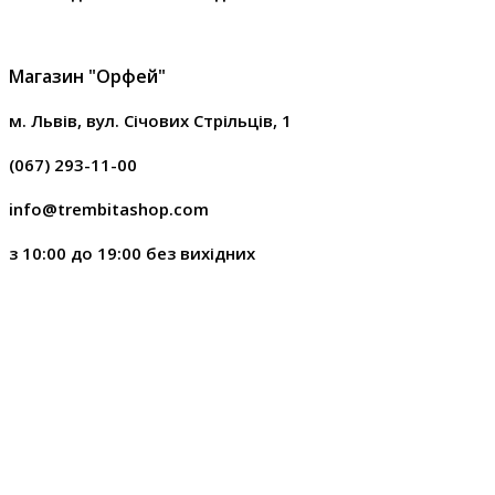
Струни для Електрогітар
Магазин "Орфей"
Споживчі товари і електроніка
м. Львів, вул. Січових Стрільців, 1
Автотовари
Зарядні
(067) 293-11-00
живлен
info@trembitashop.com
Вентилятори та зволожувачі
повітря
Ліхтари
з 10:00 до 19:00 без вихідних
Газові пальники та електричні
Мереже
плити
Носії п
Генератори, інвертори, конвертери
Акумулятори
Паверб
Джерела безперебійного
живлення та Інвертори