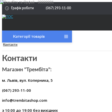
Графік роботи
(067) 293-11-00
категорії товарів
Головна
Контакти
Акція
Контакти
Струни
Магазин "Трембіта":
Струни для інших Інструментів
Струни 
Бандура, Домра, Укулеле та інших
м. Львів, вул. Коперника, 5
Струни
(067) 293-11-00
Струни для Акустичних Гітар
інструм
info@trembitashop.com
Струни для Бас-гітар
Струни
з 10:00 до 19:00 без вихідних