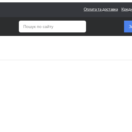
Оплата та доставка
Кред
З
для Класичних гітар
 для Смичкових
ентів
 Поштучно