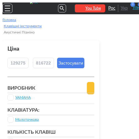
0
Улю
Рос
Укр
You Tube
Головна
Клавішні інструменти
Акустичні Піаніно
Ціна
ВИРОБНИК
YAMAHA
КЛАВІАТУРА:
Молоточкова
КІЛЬКІСТЬ КЛАВІШ