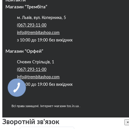
Контакти
Кредити
Магазин “Трембіта”
Про компанію
м. Львів, вул. Коперника, 5
Контакти
(067) 293-11-00
Публічна оферта
info@trembitashop.com
Бренди
з 10:00 до 19:00 без вихідних
Блог
Магазин “Орфей”
Січових Стрільців, 1
(067) 293-11-00
info@trembitashop.com
з 10:00 до 19:00 без вихідних
Всі права захищені. Інтернет-магазин tos.in.ua .
Зворотній зв'язок
×