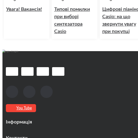
Увага! Вакансія!
Типові помилки
Цифрові піанін
при виборі
Casio: на що
синтезатора
звернути увагу
Casio
при покупці
You Tube
Інформація
Оплата та доставка