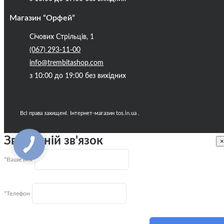
Блог
Магазин “Орфей”
Січових Стрільців, 1
(067) 293-11-00
info@trembitashop.com
з 10:00 до 19:00 без вихідних
Всі права захищені. Інтернет-магазин tos.in.ua .
Зворотній зв'язок
×
КНОПКА
ЗВ'ЯЗКУ
*Ваше ім'я
*Телефон