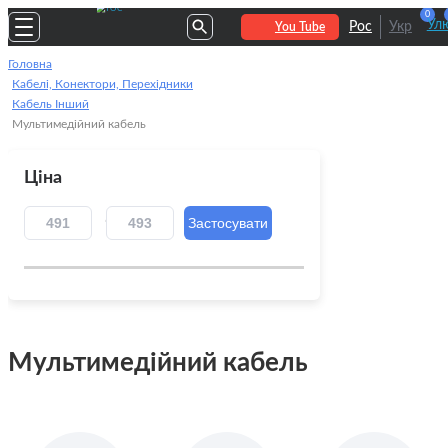
0
Улю
Рос
Укр
You Tube
Головна
Кабелі, Конектори, Перехідники
Кабель Інший
Мультимедійний кабель
Ціна
Мультимедійний кабель