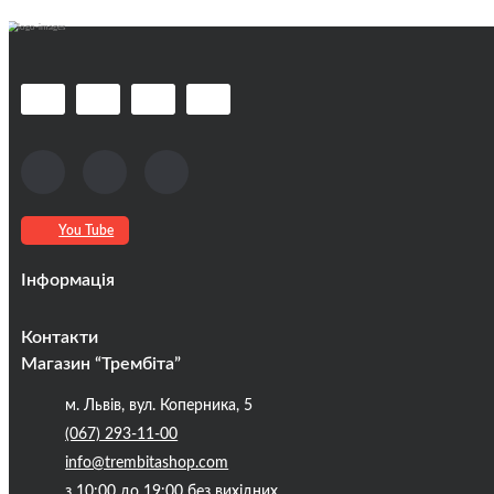
You Tube
Інформація
Оплата та доставка
Контакти
Кредити
Магазин “Трембіта”
Про компанію
м. Львів, вул. Коперника, 5
Контакти
(067) 293-11-00
Публічна оферта
info@trembitashop.com
Бренди
з 10:00 до 19:00 без вихідних