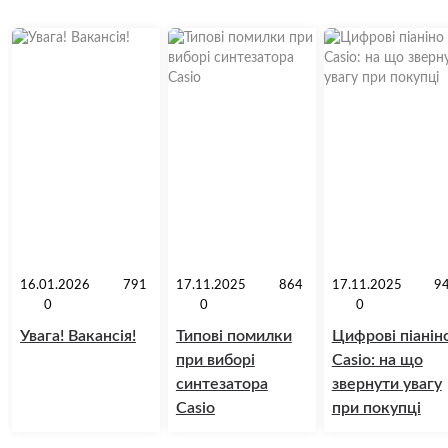
16.01.2026
791
17.11.2025
864
17.11.2025
9
0
0
0
Увага! Вакансія!
Типові помилки
Цифрові піанін
при виборі
Casio: на що
синтезатора
звернути увагу
Casio
при покупці