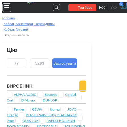
0
Улю
Рос
Укр
You Tube
Головна
Кабелі, Конектори, Перехідники
Кабель Готовий
Гітарний кабель
Ціна
ВИРОБНИК
ALPHA AUDIO
Bespeco
Cordial
Cort
DiMarzio
DUNLOP
Fender
GEWA
Ibanez
JOYO
Orange
PLANET WAVES (by D`ADDARIO)
Proel
QUIK LOK
RAPCO HORIZON
ROCKBOARD
ROCKCABLE
SOUNDKING