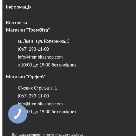
Інформація
Оплата та доставка
Контакти
Кредити
Магазин “Трембіта”
Про компанію
м. Львів, вул. Коперника, 5
Контакти
(067) 293-11-00
Публічна оферта
info@trembitashop.com
Бренди
з 10:00 до 19:00 без вихідних
Блог
Магазин “Орфей”
Січових Стрільців, 1
(067) 293-11-00
info@trembitashop.com
з 10:00 до 19:00 без вихідних
Всі права захищені. Інтернет-магазин tos.in.ua .