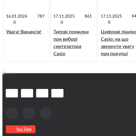
16.01.2026
787
17.11.2025
861
17.11.2025
9
0
0
0
Увага! Вакансія!
Типові помилки
Цифрові піанін
при виборі
Casio: на що
синтезатора
звернути увагу
Casio
при покупці
You Tube