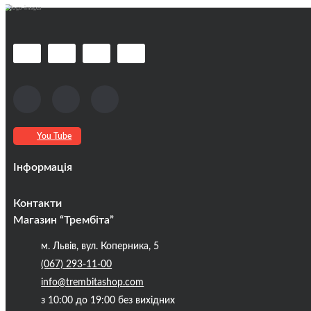
You Tube
Інформація
Оплата та доставка
Контакти
Кредити
Магазин “Трембіта”
Про компанію
м. Львів, вул. Коперника, 5
Контакти
(067) 293-11-00
Публічна оферта
info@trembitashop.com
Бренди
з 10:00 до 19:00 без вихідних
Блог