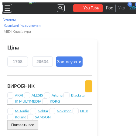
0
Улю
Рос
Укр
You Tube
Головна
Клавішні інструменти
MIDI Клавіатура
Ціна
ВИРОБНИК
AKAI
ALESIS
Arturia
Blackstar
IK MULTIMEDIA
KORG
M-Audio
Nektar
Novation
NUX
Roland
SAMSON
Показати все