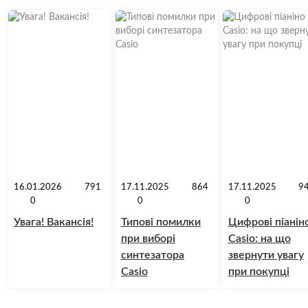
16.01.2026
791
17.11.2025
864
17.11.2025
9
0
0
0
Увага! Вакансія!
Типові помилки
Цифрові піанін
при виборі
Casio: на що
синтезатора
звернути увагу
Casio
при покупці