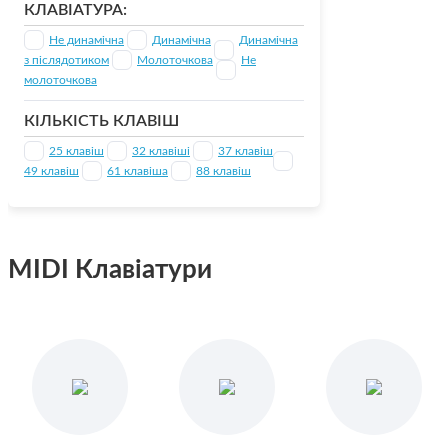
КЛАВІАТУРА:
Не динамічна
Динамічна
Динамічна
з післядотиком
Молоточкова
Не
молоточкова
КІЛЬКІСТЬ КЛАВІШ
25 клавіш
32 клавіші
37 клавіш
49 клавіш
61 клавіша
88 клавіш
MIDI Клавіатури