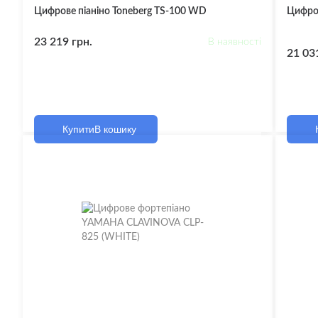
Сабвуф
Цифрове піаніно Toneberg TS-100 WD
Цифро
Елементи сцени
23 219 грн.
В наявності
Чохли, 
21 03
Аудіоо
Звукова обробка
Лампи 
Мікрофо
Мікрофони
Пюпітр
Купити
В кошику
Стійки 
Мікшерні Пульти
комбоп
Кабелі, Конектори, Перехідники
Інсерт
Мегафони (Гучномовці)
Кабель Інший
Інструм
Акусти
HDMI Кабель
Гітарни
USB Кабель, USB Перехідники,
Type-C Кабель
Мікроф
Відео кабель
Патч-К
Кабель Живлення
Подовж