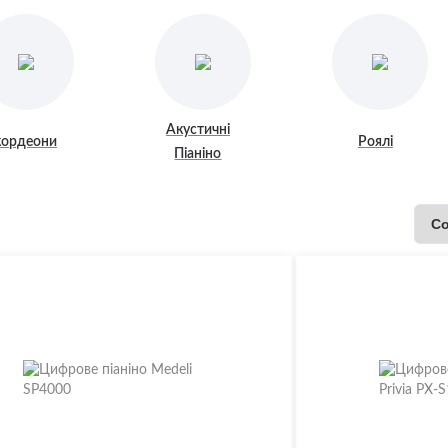
ння Акустичних Гітар (
 )
ння для Бас-гітар ( Комбіки
Акустичні
кордеони
Роялі
Піаніно
ння для Електрогітар (
 )
ювачі-голови
и гітарні
для підсилювачів
 динаміки
троллери
ори
йні
а пальці