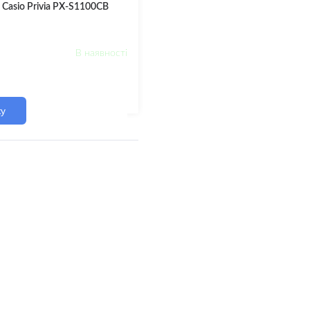
Casio Privia PX-S1100CB
В наявності
ку