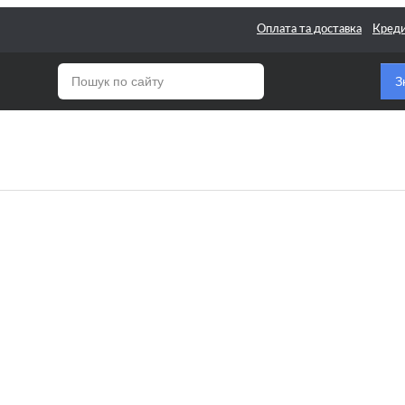
Оплата та доставка
Кред
З
для Класичних гітар
 для Смичкових
ентів
 Поштучно