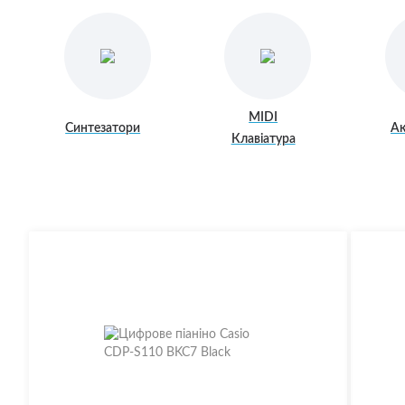
Електрогітари
Гітарне обладнання
Підсиле
Комбіки
Аксесуари для гітар
Підсиле
Інше
MIDI
)
Синтезатори
А
Клавіатура
Кейси
Підсиле
Ремені для Гітар
Комбіки
Стійки, тримачі
Підсил
Тюнери
Кабінет
Чохли
Лампи 
Каподастри
Гітарні
Стреплоки для ременя
Футкон
Слайдери
Медіат
Засоби по догляду за гітарою
Супресори для гітар
Традиці
Ключі для намотування струн
Кігті н