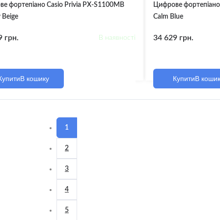
ий кабель
е фортепіано Casio Privia PX-S1100MB
Цифрове фортепіано 
 Beige
Calm Blue
ори, Штекери,
9 грн.
34 629 грн.
В наявності
ужувачі
онний Кабель
Купити
В кошику
Купити
В коши
дники
1
ні роялі
і роялі
2
3
ари для клавішних
ентів
4
ки
5
для клавішних інструментів