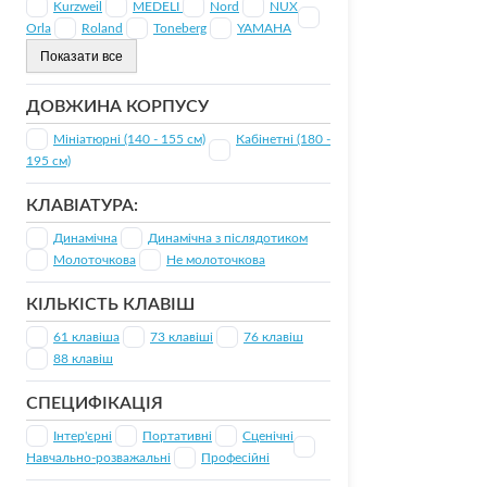
Kurzweil
MEDELI
Nord
NUX
Orla
Roland
Toneberg
YAMAHA
Струни для Електрогітар
Показати все
Споживчі товари і електроніка
ДОВЖИНА КОРПУСУ
Мініатюрні (140 - 155 см)
Кабінетні (180 -
Автотовари
Зарядні
195 см)
живлен
КЛАВІАТУРА:
Вентилятори та зволожувачі
повітря
Ліхтари
Динамічна
Динамічна з післядотиком
Молоточкова
Не молоточкова
Газові пальники та електричні
Мереже
КІЛЬКІСТЬ КЛАВІШ
плити
61 клавіша
73 клавіші
76 клавіш
88 клавіш
Носії п
Генератори, інвертори, конвертери
СПЕЦИФІКАЦІЯ
Акумулятори
Паверб
Інтер'єрні
Портативні
Сценічні
Джерела безперебійного
Навчально-розважальні
Професійні
живлення та Інвертори