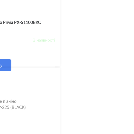
o Privia PX-S1100BKC
В наявності
ку