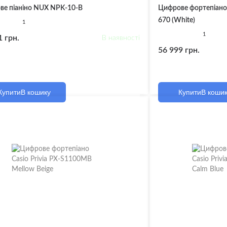
ери
ве піаніно NUX NPK-10-B
Цифрове фортепіан
670 (White)
1
Кейси, Стенди для
1
1 грн.
В наявності
бладнання
56 999 грн.
для Пюпітрів
нні Стійки та Тримачі
и
Купити
В кошику
Купити
В коши
для Акустичних Систем і
ідсилювачів
ний
ентальні кабелі
чний кабель Готовий
й кабель
онний кабель
абель
увачі для навушників