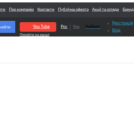
ити
Про компанію
Контакти
Публічна оферта
Акції та огляди
Бренд
Реєстрація
найти
You Tube
Рос
Укр
Кабінет
Вхід