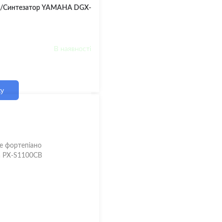
о/Синтезатор YAMAHA DGX-
В наявності
ку