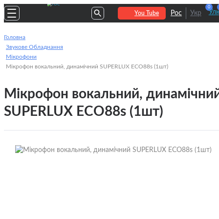
0
Улю
Рос
Укр
You Tube
Головна
Звукове Обладнання
Мікрофони
Мікрофон вокальний, динамічний SUPERLUX ECO88s (1шт)
Мікрофон вокальний, динамічни
SUPERLUX ECO88s (1шт)