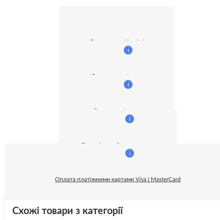
Доставка по Україні
i
Доставка кур'єром
i
Оплата готівкою
i
Безготівковий розрахунок:
i
Оплата платіжними картами Visa і MasterCard
Схожі товари з категорії