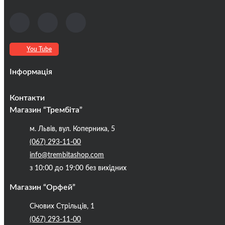
You Tube
Інформація
Оплата та доставка
Контакти
Кредити
Магазин “Трембіта”
Про компанію
м. Львів, вул. Коперника, 5
Контакти
(067) 293-11-00
Публічна оферта
info@trembitashop.com
Бренди
з 10:00 до 19:00 без вихідних
Блог
Магазин “Орфей”
Січових Стрільців, 1
(067) 293-11-00