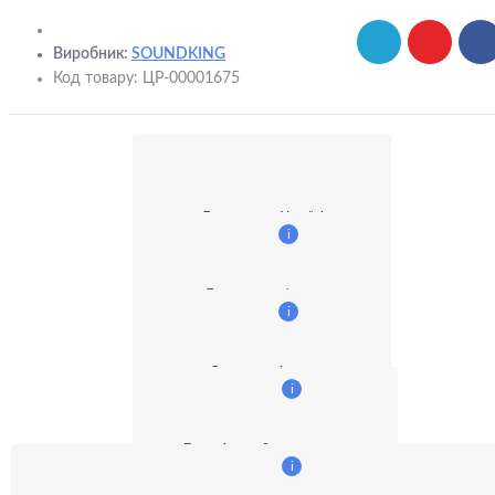
Виробник:
SOUNDKING
Код товару:
ЦР-00001675
Доставка по Україні
i
Доставка кур'єром
i
Оплата готівкою
i
Безготівковий розрахунок:
i