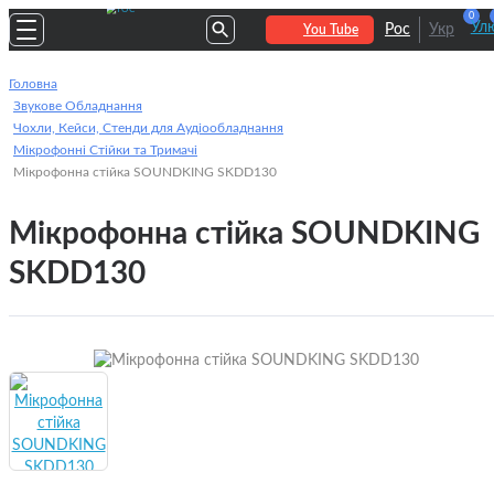
0
Улю
Рос
Укр
You Tube
Головна
Звукове Обладнання
Чохли, Кейси, Стенди для Аудіообладнання
Мікрофонні Стійки та Тримачі
Мікрофонна стійка SOUNDKING SKDD130
Мікрофонна стійка SOUNDKING
SKDD130