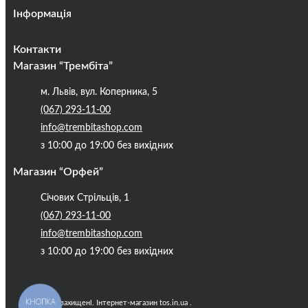
Інформація
Оплата та доставка
Контакти
Кредити
Магазин “Трембіта”
Про компанію
м. Львів, вул. Коперника, 5
Контакти
(067) 293-11-00
Публічна оферта
info@trembitashop.com
Бренди
з 10:00 до 19:00 без вихідних
Блог
Магазин “Орфей”
Січових Стрільців, 1
(067) 293-11-00
info@trembitashop.com
з 10:00 до 19:00 без вихідних
КНОПКА
Всі права захищені. Інтернет-магазин tos.in.ua .