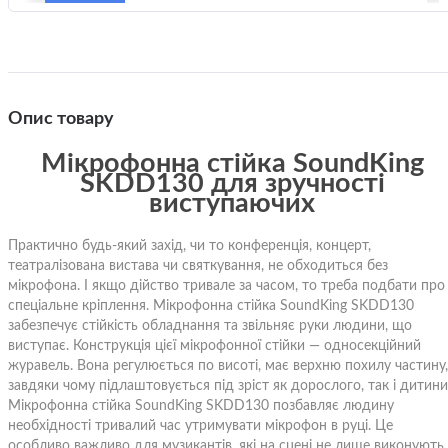
Опис товару
Мікрофонна стійка SoundKing
SKDD130 для зручності
виступаючих
Практично будь-який захід, чи то конференція, концерт,
театралізована вистава чи святкування, не обходиться без
мікрофона. І якщо дійство тривале за часом, то треба подбати про
спеціальне кріплення. Мікрофонна стійка SoundKing SKDD130
забезпечує стійкість обладнання та звільняє руки людини, що
виступає. Конструкція цієї мікрофонної стійки — односекційний
журавель. Вона регулюється по висоті, має верхню похилу частину,
завдяки чому підлаштовується під зріст як дорослого, так і дитини
Мікрофонна стійка SoundKing SKDD130 позбавляє людину
необхідності тривалий час утримувати мікрофон в руці. Це
особливо важливо для музикантів, які на сцені не лише виконують