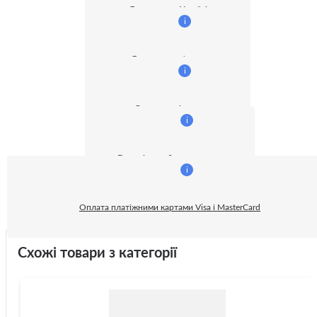
Доставка по Україні
i
Доставка кур'єром
i
Оплата готівкою
i
Безготівковий розрахунок:
i
Оплата платіжними картами Visa і MasterCard
Схожі товари з категорії