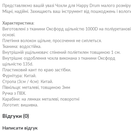
Представляємо вашій увазі Чохли для Happy Drum малого розміру
Міцні, надійні. Захищають ваш інструмент від пошкоджень і вологи
Характеристика
:
Виготовлені з тканини Оксфорд щільністю 1000D на поліуретанові
основі.
Плетіння волокон щільне, просочення не сиплеться.
Тканина: водостійка.
Внутрішній ущільнювач: спінений поліетилен товщиною 1 см.
Внутрішнє оздоблення чохла виконана з тканини Оксфорд
щільністю 135d.
Пластиковий кант по краю застібки.
Фурнітура: Китай.
Стропа (3см / 4см): Китай.
Півкільця: металеві, товщиною 3мм
Ручка з ПВХ.
Карабіни: на лямках металеві, поворотні
Логотип: вишивка.
Відгуки (0)
Написати відгук