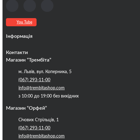
You Tube
Інформація
Оплата та доставка
Контакти
Кредити
Магазин “Трембіта”
Про компанію
м. Львів, вул. Коперника, 5
Контакти
(067) 293-11-00
Публічна оферта
info@trembitashop.com
Бренди
з 10:00 до 19:00 без вихідних
Блог
Магазин “Орфей”
Січових Стрільців, 1
(067) 293-11-00
info@trembitashop.com