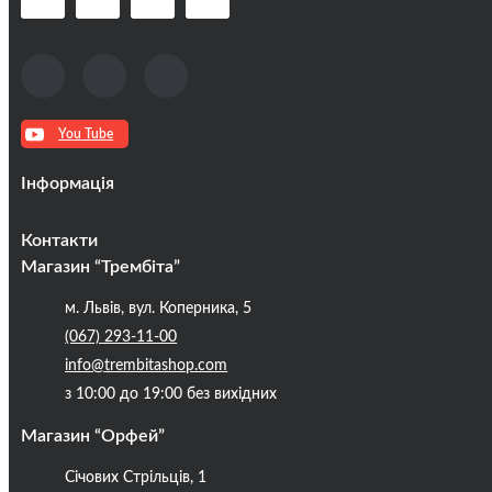
You Tube
Інформація
Оплата та доставка
Контакти
Кредити
Магазин “Трембіта”
Про компанію
м. Львів, вул. Коперника, 5
Контакти
(067) 293-11-00
Публічна оферта
info@trembitashop.com
Бренди
з 10:00 до 19:00 без вихідних
Блог
Магазин “Орфей”
Січових Стрільців, 1