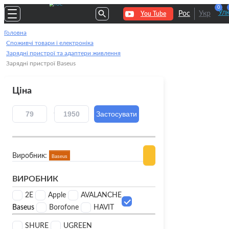
0
Улю
Рос
Укр
You Tube
Головна
Споживчі товари і електроніка
Зарядні пристрої та адаптери живлення
Зарядні пристрої Baseus
Ціна
Виробник:
Baseus
ВИРОБНИК
2E
Apple
AVALANCHE
Baseus
Borofone
HAVIT
SHURE
UGREEN