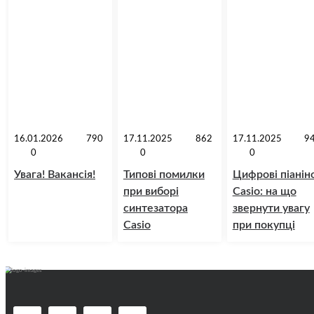
16.01.2026
790
17.11.2025
862
17.11.2025
9
0
0
0
Увага! Вакансія!
Типові помилки
Цифрові піанін
при виборі
Casio: на що
синтезатора
звернути увагу
Casio
при покупці