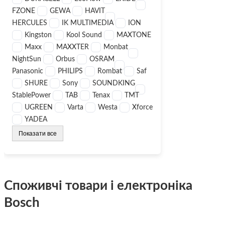
FZONE
GEWA
HAVIT
HERCULES
IK MULTIMEDIA
ION
Kingston
Kool Sound
MAXTONE
Maxx
MAXXTER
Monbat
NightSun
Orbus
OSRAM
Panasonic
PHILIPS
Rombat
Saf
SHURE
Sony
SOUNDKING
StablePower
TAB
Tenax
TMT
UGREEN
Varta
Westa
Xforce
YADEA
Показати все
Споживчі товари і електроніка
Bosch