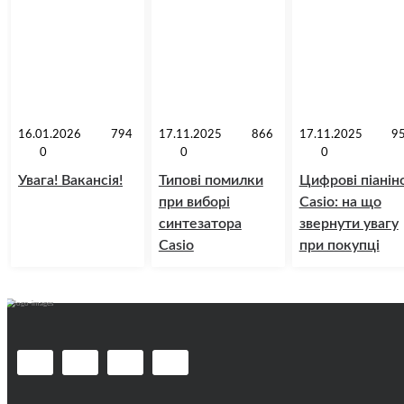
16.01.2026
794
17.11.2025
866
17.11.2025
9
0
0
0
Увага! Вакансія!
Типові помилки
Цифрові піанін
при виборі
Casio: на що
синтезатора
звернути увагу
Casio
при покупці