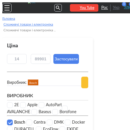
0
Улю
Рос
Укр
You Tube
Головна
Споживчі товари і електроніка
Споживчі товари і електроніка ..
Ціна
Виробник:
Bosch
ВИРОБНИК
2E
Apple
AutoPart
AVALANCHE
Baseus
Borofone
Bosch
Centra
DMK
Docker
DURACELL
EcoFlow
EXIDE