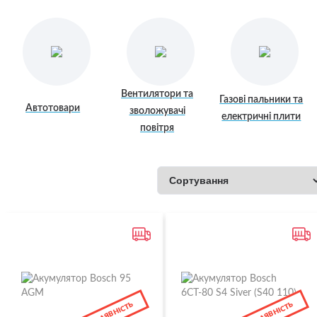
Вентилятори та
Газові пальники та
Автотовари
зволожувачі
електричні плити
повітря