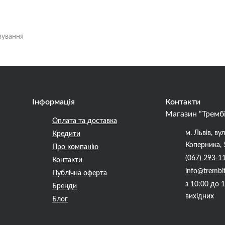
ння для Медіаторів
вування
оми і Камертони
а для гітар
а література
 кріплення, ключі
гармошки
, тремоло
Інформація
Контакти
ля гітар
Магазин “Тремб
Оплата та доставка
маркери ладів
ти
м. Львів, вул
Кредити
и, кришки відсіків
Коперника, 
Про компанію
, сідла, шпильки
(067) 293-1
они
Контакти
кришки для звукознімачів
info@trembi
Публічна оферта
ля потенціометрів,
з 10:00 до 
Бренди
и
качів
вихідних
Блог
ри і Педалі ефектів