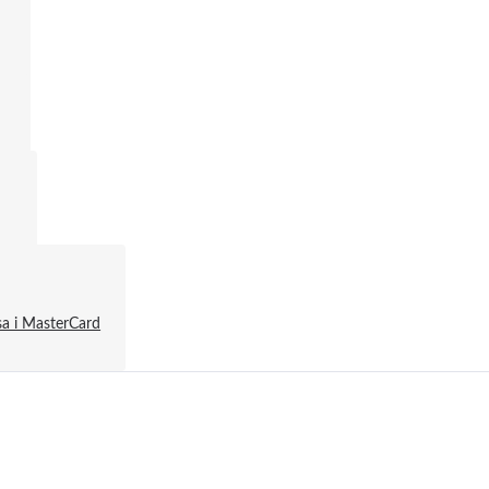
і
м
a і MasterCard