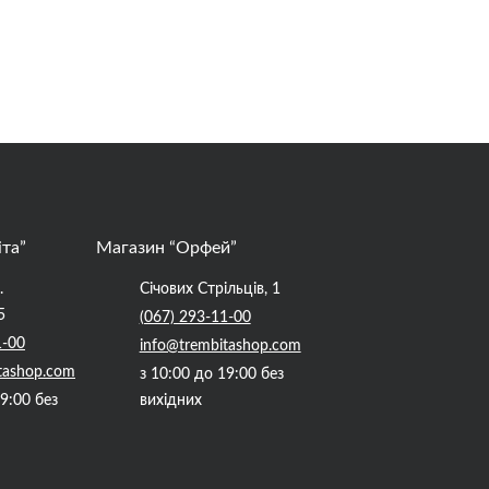
іта”
Магазин “Орфей”
.
Січових Стрільців, 1
5
(067) 293-11-00
1-00
info@trembitashop.com
tashop.com
з 10:00 до 19:00 без
19:00 без
вихідних