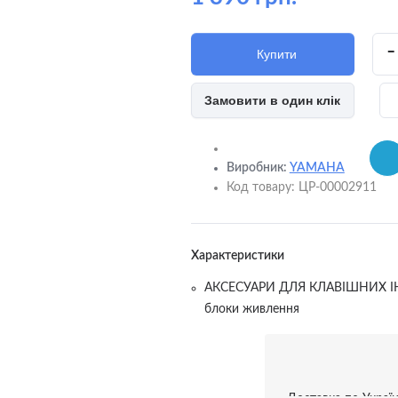
-
Купити
Замовити в один клік
 пристрої та адаптери
ня
Виробник:
YAMAHA
Код товару:
ЦР-00002911
ки та тримачі
ві фільтри
Характеристики
АКСЕСУАРИ ДЛЯ КЛАВІШНИХ І
ам'яті
блоки живлення
анки