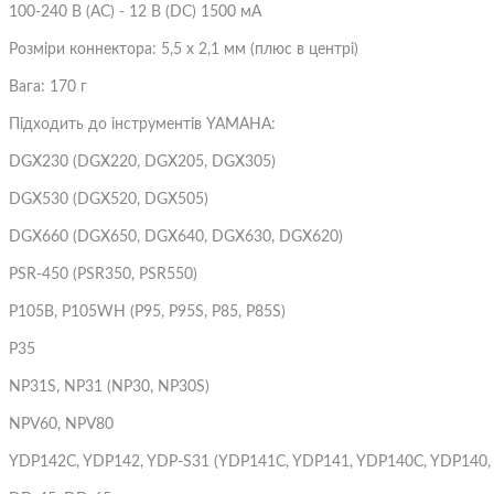
Електрогітари
100-240 B (AC) - 12 В (DC) 1500 мА
Гітарне обладнання
Розміри коннектора: 5,5 х 2,1 мм (плюс в центрі)
Підсиле
Вага: 170 г
Комбіки
Аксесуари для гітар
Підходить до інструментів YAMAHA:
Підсиле
Інше
)
DGX230 (DGX220, DGX205, DGX305)
Кейси
Підсиле
DGX530 (DGX520, DGX505)
Ремені для Гітар
Комбіки
Стійки, тримачі
Підсил
DGX660 (DGX650, DGX640, DGX630, DGX620)
Тюнери
Кабінет
PSR-450 (PSR350, PSR550)
Чохли
Лампи 
P105B, P105WH (P95, P95S, P85, P85S)
Каподастри
Гітарні
P35
Стреплоки для ременя
Футкон
NP31S, NP31 (NP30, NP30S)
Слайдери
Медіат
Засоби по догляду за гітарою
NPV60, NPV80
Супресори для гітар
Традиці
YDP142C, YDP142, YDP-S31 (YDP141C, YDP141, YDP140C, YDP140,
Ключі для намотування струн
Кігті н