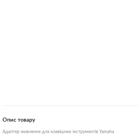
Портат
Зарядні станції
Кабелі до генератора
Стерилі
Каністри для палива
Моторне масло
Теплов
Гітари
Догляд за побутовою технікою
Термос
3/4 Гітари
Класичн
Електричні лампочки
Трансп
Акустичні гітари
Трансак
Елементи живлення
Тримач
Бас-гітари
Укулел
Опис товару
Електроакустичні гітари
Інші с
інстру
Адаптер живлення для клавішних інструментів Yamaha
Бaндур