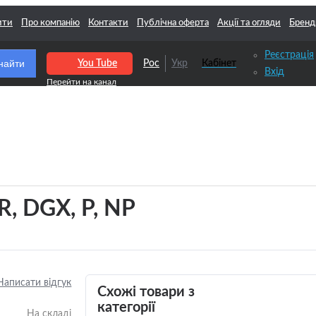
ити
Про компанію
Контакти
Публічна оферта
Акції та огляди
Бренд
Реєстрація
найти
You Tube
Рос
Укр
Кабінет
Вхід
, DGX, P, NP
Написати відгук
Схожі товари з
категорії
На складі