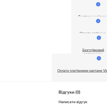
Доставка по Україн
ивні акустичні системи
i
затори і дезінфектори
Доставка кур'єро
i
ентилятори
Оплата готівкою
i
и
і гітари
Безготівковий
розрахунок:
i
орт
устичні гітари
Оплата платіжними картами Vis
і для телефону
е
Відгуки (0)
трунно-щипкові музичні
менти
Написати відгук
a