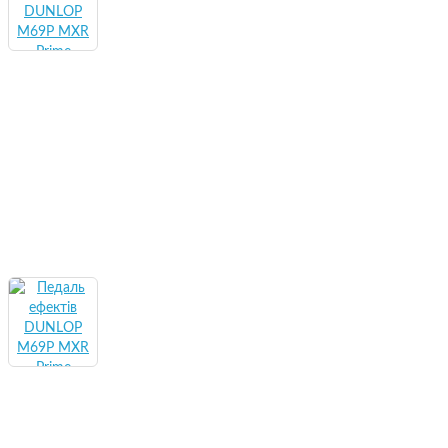
Струни для Електрогітар
Споживчі товари і електроніка
Автотовари
Зарядні
живлен
Вентилятори та зволожувачі
повітря
Ліхтари
Газові пальники та електричні
Мереже
плити
Носії п
Генератори, інвертори, конвертери
Акумулятори
Паверб
Джерела безперебійного
живлення та Інвертори