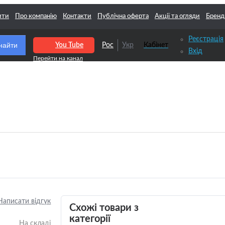
ити
Про компанію
Контакти
Публічна оферта
Акції та огляди
Бренд
Реєстрація
найти
You Tube
Рос
Укр
Кабінет
Вхід
Написати відгук
Схожі товари з
категорії
На складі