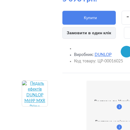
-
Купити
Замовити в один клік
 пристрої та адаптери
ня
Виробник:
DUNLOP
Код товару:
ЦР-00016025
ки та тримачі
ві фільтри
ам'яті
Доставка по Україн
i
анки
Доставка кур'єро
i