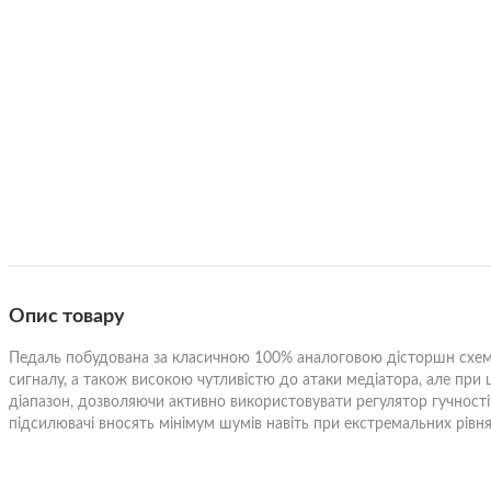
Портат
Зарядні станції
Кабелі до генератора
Стерилі
Каністри для палива
Моторне масло
Теплов
Гітари
Догляд за побутовою технікою
Термос
3/4 Гітари
Класичн
Електричні лампочки
Трансп
Акустичні гітари
Трансак
Елементи живлення
Опис товару
Тримач
Педаль побудована за класичною 100% аналоговою дісторшн сх
Бас-гітари
Укулел
сигналу, а також високою чутливістю до атаки медіатора, але при
діапазон, дозволяючи активно використовувати регулятор гучності 
підсилювачі вносять мінімум шумів навіть при екстремальних рівня
Електроакустичні гітари
Інші с
інстру
Бaндур