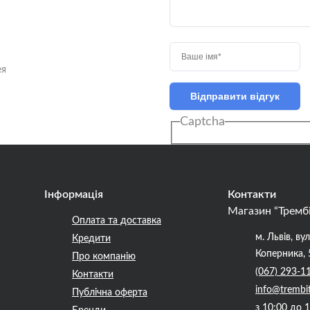
ння Акустичних Гітар (
 )
ея
ння для Бас-гітар ( Комбіки
Відправити відгук
ння для Електрогітар (
Captcha
 )
ювачі-голови
и гітарні
для підсилювачів
Інформація
Контакти
 динаміки
Магазин “Тремб
Оплата та доставка
троллери
м. Львів, вул
Кредити
Коперника, 
Про компанію
ори
(067) 293-1
Контакти
йні
info@trembi
Публічна оферта
а пальці
з 10:00 до 