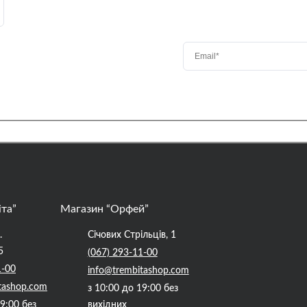
іта”
Магазин “Орфей”
.
Січових Стрільців, 1
5
(067) 293-11-00
1-00
info@trembitashop.com
tashop.com
з 10:00 до 19:00 без
19:00 без
вихідних