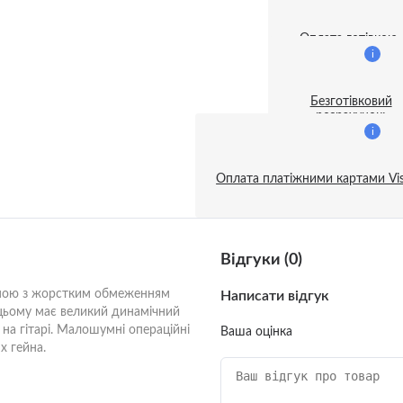
ивні акустичні системи
Оплата готівкою
i
затори і дезінфектори
Безготівковий
ентилятори
розрахунок:
i
и
Оплата платіжними картами Vis
і гітари
орт
устичні гітари
Відгуки (0)
і для телефону
емою з жорстким обмеженням
е
Написати відгук
 цьому має великий динамічний
на гітарі. Малошумні операційні
Ваша оцінка
х гейна.
трунно-щипкові музичні
менти
a