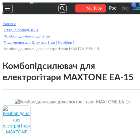
0
Улю
Рос
Укр
You Tube
Головна
Гітарне обладнання
Комбопідсилювач до гітар
Підсилення для Електрогітар ( Комбіки )
Комбопідсилювач для електрогітари MAXTONE EA-15
Комбопідсилювач для
електрогітари MAXTONE EA-15