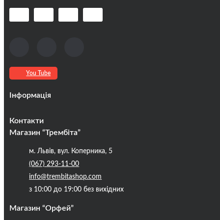
You Tube
Інформація
Оплата та доставка
Контакти
Кредити
Магазин “Трембіта”
Про компанію
м. Львів, вул. Коперника, 5
Контакти
(067) 293-11-00
Публічна оферта
info@trembitashop.com
Бренди
з 10:00 до 19:00 без вихідних
Блог
Магазин “Орфей”