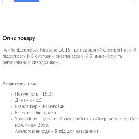
Опис товару
Комбопідсилювач Maxtone EA-15 - це недорогий електрогітарний
підсилювач із 3-смуговим еквалайзером, 6,5" динаміком та
регульованим овердрайвом.
Характеристики:
Потужність - 15 Вт
Динамік - 6,5"
Еквалайзер - 3-смуговий
Ефекти - Овердрайв
Управління - Гучність, 3-смуговий еквалайзер, регулятор Gain
перемикач Boost
Аналогові виходи - Вихід для навушників