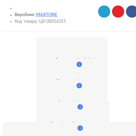
Виробник:
MAXTONE
Код товару:
ЦР-00016315
Доставка по Україні
i
Доставка кур'єром
i
Оплата готівкою
i
Безготівковий розрахунок:
i