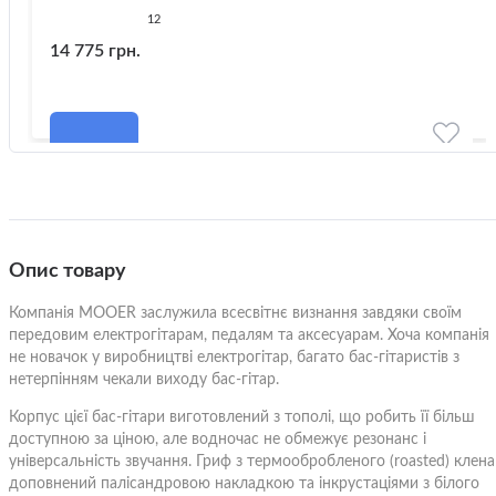
12
14 775 грн.
Опис товару
Компанія MOOER заслужила всесвітнє визнання завдяки своїм
передовим електрогітарам, педалям та аксесуарам. Хоча компанія
не новачок у виробництві електрогітар, багато бас-гітаристів з
нетерпінням чекали виходу бас-гітар.
Корпус цієї бас-гітари виготовлений з тополі, що робить її більш
доступною за ціною, але водночас не обмежує резонанс і
універсальність звучання. Гриф з термообробленого (roasted) клена
доповнений палісандровою накладкою та інкрустаціями з білого