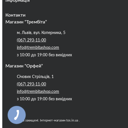
Інформація
Оплата та доставка
Контакти
Кредити
Магазин “Трембіта”
Про компанію
м. Львів, вул. Коперника, 5
Контакти
(067) 293-11-00
Публічна оферта
info@trembitashop.com
Бренди
з 10:00 до 19:00 без вихідних
Блог
Магазин “Орфей”
Січових Стрільців, 1
(067) 293-11-00
info@trembitashop.com
з 10:00 до 19:00 без вихідних
Всі права захищені. Інтернет-магазин tos.in.ua .