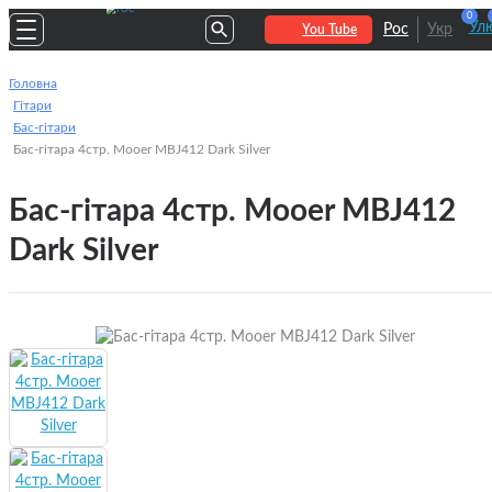
0
Улю
Рос
Укр
You Tube
Головна
Гітари
Бас-гітари
Бас-гітара 4стр. Mooer MBJ412 Dark Silver
Бас-гітара 4стр. Mooer MBJ412
Dark Silver