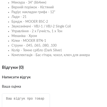
Мензура - 34" (864мм)
Верхній поріжок - Кістяний
Радіус накладки грифа - 12"
Лади - 21
Бридж - MOOER BSC-2
Звукознімачі - VBJ-1 / VBJ-2 Single Coil
Управління - 2 x Гучність, 1 х Тон
Механіка - Хром
Кілки - MOOER BTN-1
Струни - .045, .065, .080, .100
Колір - Темне срібло (Dark Silver)
Комплектація - Бас-гітара, чохол, ключ для анкера
Відгуки (0)
Написати відгук
Ваша оцінка