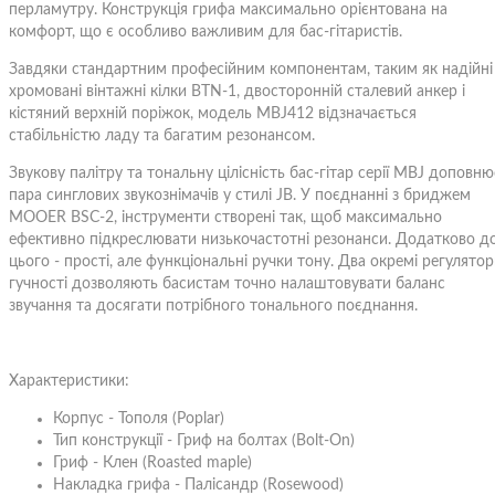
перламутру. Конструкція грифа максимально орієнтована на
комфорт, що є особливо важливим для бас-гітаристів.
Завдяки стандартним професійним компонентам, таким як надійні
хромовані вінтажні кілки BTN-1, двосторонній сталевий анкер і
кістяний верхній поріжок, модель MBJ412 відзначається
стабільністю ладу та багатим резонансом.
Звукову палітру та тональну цілісність бас-гітар серії MBJ доповню
пара синглових звукознімачів у стилі JB. У поєднанні з бриджем
MOOER BSC-2, інструменти створені так, щоб максимально
ефективно підкреслювати низькочастотні резонанси. Додатково д
цього - прості, але функціональні ручки тону. Два окремі регулято
гучності дозволяють басистам точно налаштовувати баланс
звучання та досягати потрібного тонального поєднання.
Характеристики:
Корпус - Тополя (Poplar)
Тип конструкції - Гриф на болтах (Bolt-On)
Гриф - Клен (Roasted maple)
Накладка грифа - Палісандр (Rosewood)