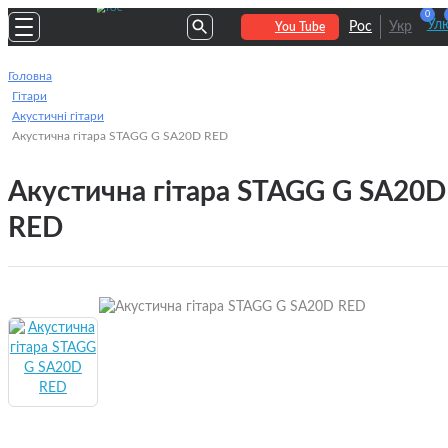
0
Улю
Рос
Укр
You Tube
Головна
Гітари
Акустичні гітари
Акустична гітара STAGG G SA20D RED
Акустична гітара STAGG G SA20D
RED