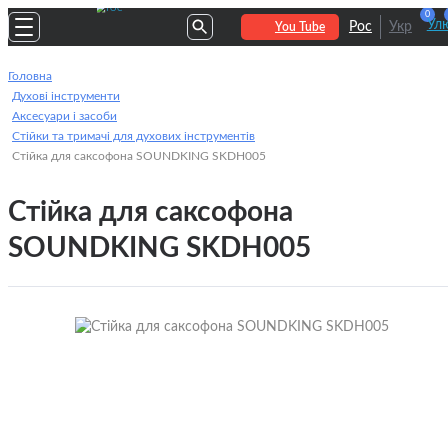
0
Улю
Рос
Укр
You Tube
Головна
Духові інструменти
Аксесуари і засоби
Стійки та тримачі для духових інструментів
Стійка для саксофона SOUNDKING SKDH005
Стійка для саксофона
SOUNDKING SKDH005