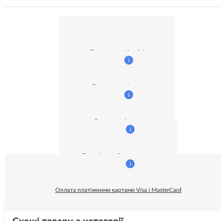
Доставка по Україні
i
Доставка кур'єром
i
Оплата готівкою
i
Безготівковий розрахунок:
i
Оплата платіжними картами Visa і MasterCard