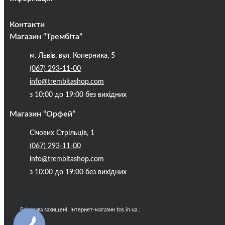
Оплата та доставка
Контакти
Кредити
Магазин “Трембіта”
Про компанію
м. Львів, вул. Коперника, 5
Контакти
(067) 293-11-00
Публічна оферта
info@trembitashop.com
Бренди
з 10:00 до 19:00 без вихідних
Блог
Магазин “Орфей”
Січових Стрільців, 1
(067) 293-11-00
info@trembitashop.com
з 10:00 до 19:00 без вихідних
Всі права захищені. Інтернет-магазин tos.in.ua .