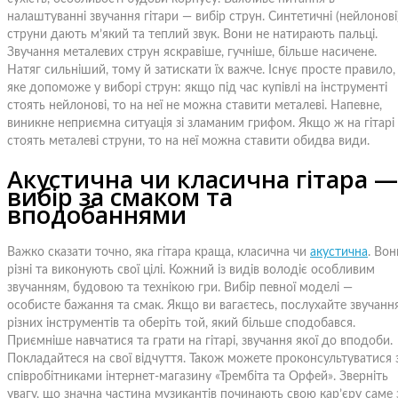
налаштуванні звучання гітари — вибір струн. Синтетичні (нейлонові
струни дають м’який та теплий звук. Вони не натирають пальці.
Звучання металевих струн яскравіше, гучніше, більше насичене.
Натяг сильніший, тому й затискати їх важче. Існує просте правило,
яке допоможе у виборі струн: якщо під час купівлі на інструменті
стоять нейлонові, то на неї не можна ставити металеві. Напевне,
виникне неприємна ситуація зі зламаним грифом. Якщо ж на гітарі
стоять металеві струни, то на неї можна ставити обидва види.
Акустична чи класична гітара —
вибір за смаком та
вподобаннями
Важко сказати точно, яка гітара краща, класична чи
акустична
. Вон
різні та виконують свої цілі. Кожний із видів володіє особливим
звучанням, будовою та технікою гри. Вибір певної моделі —
особисте бажання та смак. Якщо ви вагаєтесь, послухайте звучанн
різних інструментів та оберіть той, який більше сподобався.
Приємніше навчатися та грати на гітарі, звучання якої до вподоби.
Покладайтеся на свої відчуття. Також можете проконсультуватися з
співробітниками інтернет-магазину «Трембіта та Орфей». Зверніть
увагу, що значна частина музикантів починають свою кар’єру саме 