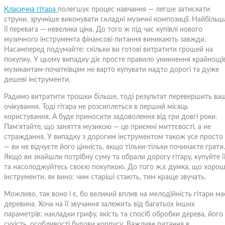
Класична гітара
полегшує процес навчання — легше затискати
струни, зручніше виконувати складні музичні композиції. Найбільш
її перевага — невелика ціна. До того ж під час купівлі нового
музичного інструмента фінансові питання виникають завжди.
Насамперед подумайте: скільки ви готові витратити грошей на
покупку. У цьому випадку діє просте правило уникнення крайнощі
музикантам-початківцям не варто купувати надто дорогі та дуже
дешеві інструменти.
Радимо витратити трошки більше, тоді результат перевершить ваш
очікування. Тоді гітара не розсиплеться в перший місяць
користування. А буде приносити задоволення від гри довгі роки.
Пам’ятайте, що заняття музикою — це приємні миттєвості, а не
страждання. У випадку з дорогим інструментом також усе просто
— ви не відчуєте його цінність, якщо тільки-тільки починаєте грати.
Якщо ви знайшли потрібну суму та обрали дорогу гітару, купуйте ї
та насолоджуйтесь своєю покупкою. До того ж,є думка, що хорош
інструменти, як вино: чим старіші стають, тим краще звучать.
Можливо, так воно і є, бо великий вплив на мелодійність гітари ма
деревина. Хоча на її звучання залежить від багатьох інших
параметрів: накладки грифу, якість та спосіб обробки дерева, його
сухість, особливості будови корпусу. Важливе питання в