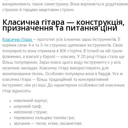
виокремлюють також семиструнну. Вона вирізняється додатково
струною й терцево-квартовим строєм.
Класична гітара — конструкція,
призначення та питання ціни
Класична гітара
— прототип усіх існуючих зараз інструментів. Її
коріння сягає 4-х та 5-ти струнних щипкових інструментів. Свою
популярність вона отримала в XIX сторіччі. В Іспанії на ній грали
фламенко, а взагалі у Європі — класику. У 20 році гітара стала ще
більш популярною. Зараз класи цього виду інструменту є у всіх
музичних закладах. Класичну гітару використовують для
акомпанування пісень. Особливо популярна вона в бардів. Усе ж
класична гітара — більш традиційний та консервативний
інструмент, ніж усі інші. До характерних особливостей класичних
гітар відносять:
невеликий корпус;
широкий гриф;
нейлонові струни;
переважно пальцева техніка гри;
звучання — тепле, м’яке, оксамитове.