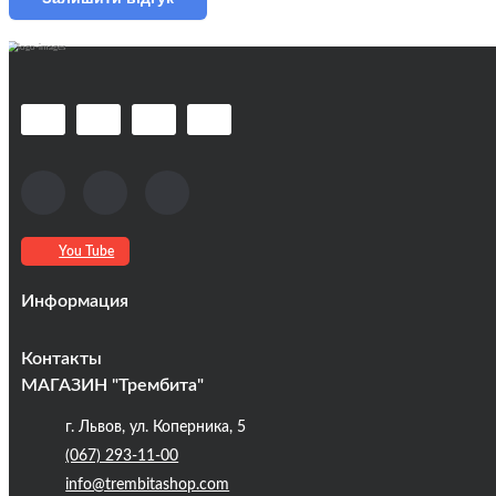
You Tube
Информация
Оплата та доставка
Контакты
Кредиты
МАГАЗИН "Трембита"
Про компанію
г. Львов, ул. Коперника, 5
Контакты
(067) 293-11-00
Публічна оферта
info@trembitashop.com
Бренди