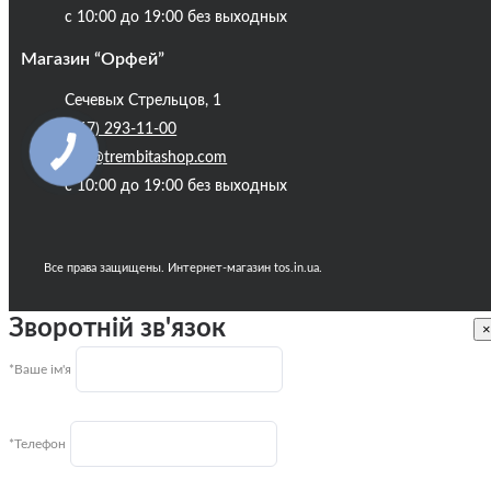
с 10:00 до 19:00 без выходных
Блог
Магазин “Орфей”
Сечевых Стрельцов, 1
(067) 293-11-00
info@trembitashop.com
с 10:00 до 19:00 без выходных
Все права защищены. Интернет-магазин tos.in.ua.
Зворотній зв'язок
×
*Ваше ім'я
*Телефон