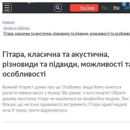
0
За
Рос
Укр
You Tube
Главная
Акции и обзоры
Гітара, класична та акустична, різновиди та підвиди, можливості та особливо
Гітара, класична та акустична,
різновиди та підвиди, можливості т
особливості
Кожний гітарист думає про це. Особливо, якщо йому хочеться
досягти певних висот у музиці. Він думає: з чого почати? Обрати
дешеву акустичну гітару чи націлитися на професійну модель. Тим
більше, що не існує однакового інструменту. Гітари однієї моделі
хоча б трохи, проте відрізняються.