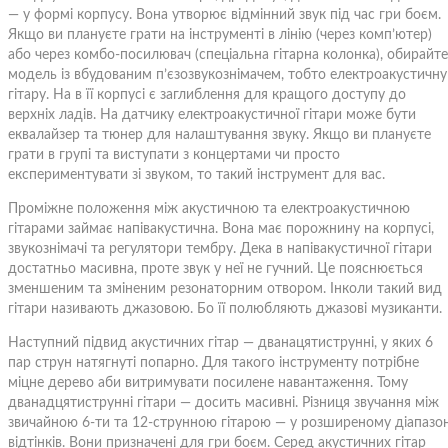
— у формі корпусу. Вона утворює відмінний звук під час гри боєм.
Якщо ви плануєте грати на інструменті в лінію (через комп’ютер)
або через комбо-посилювач (спеціальна гітарна колонка), обирайте
модель із вбудованим п’єзозвукознімачем, тобто електроакустичну
гітару. На в її корпусі є заглиблення для кращого доступу до
верхніх ладів. На датчику електроакустичної гітари може бути
еквалайзер та тюнер для налаштування звуку. Якщо ви плануєте
грати в групі та виступати з концертами чи просто
експериментувати зі звуком, то такий інструмент для вас.
Проміжне положення між акустичною та електроакустичною
гітарами займає напівакустична. Вона має порожнину на корпусі,
звукознімачі та регулятори тембру. Дека в напівакустичної гітари
достатньо масивна, проте звук у неї не гучний. Це пояснюється
зменшеним та зміненим резонаторним отвором. Інколи такий вид
гітари називають джазовою. Бо її полюбляють джазові музиканти.
Наступний підвид акустичних гітар — дванацятиструнні, у яких 6
пар струн натягнуті попарно. Для такого інструменту потрібне
міцне дерево аби витримувати посилене навантаження. Тому
дванадцятиструнні гітари — досить масивні. Різниця звучання між
звичайною 6-ти та 12-струнною гітарою — у розширеному діапазон
відтінків. Вони призначені для гри боєм. Серед акустичних гітар