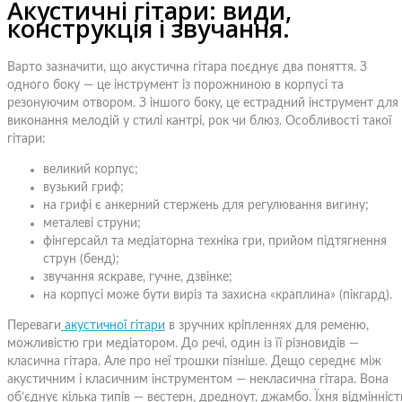
Акустичні гітари: види,
конструкція і звучання.
Варто зазначити, що акустична гітара поєднує два поняття. З
одного боку — це інструмент із порожниною в корпусі та
резонуючим отвором. З іншого боку, це естрадний інструмент для
виконання мелодій у стилі кантрі, рок чи блюз. Особливості такої
гітари:
великий корпус;
вузький гриф;
на грифі є анкерний стержень для регулювання вигину;
металеві струни;
фінгерсайл та медіаторна техніка гри, прийом підтягнення
струн (бенд);
звучання яскраве, гучне, дзвінке;
на корпусі може бути виріз та захисна «краплина» (пікгард).
Переваги
акустичної гітари
в зручних кріпленнях для ременю,
можливістю гри медіатором. До речі, один із її різновидів —
класична гітара. Але про неї трошки пізніше. Дещо середнє між
акустичним і класичним інструментом — некласична гітара. Вона
об’єднує кілька типів — вестерн, дредноут, джамбо. Їхня відмінніст