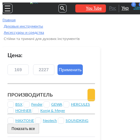
0
За
Рос
Укр
You Tube
Главная
Духовые инструменты
Аксессуары и средства
Стійки та тримачі для духових інструментів
Цена:
ПРОИЗВОДИТЕЛЬ
BSX
Fender
GEWA
HERCULES
HOHNER
Konig & Meyer
MAXTONE
Neotech
SOUNDKING
Показать все