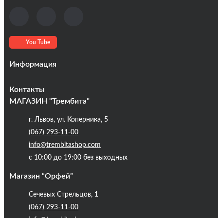
You Tube
Информация
Оплата та доставка
Контакты
Кредиты
МАГАЗИН "Трембита"
Про компанію
г. Львов, ул. Коперника, 5
Контакты
(067) 293-11-00
Публічна оферта
info@trembitashop.com
Бренди
с 10:00 до 19:00 без выходных
Блог
Магазин “Орфей”
Сечевых Стрельцов, 1
(067) 293-11-00