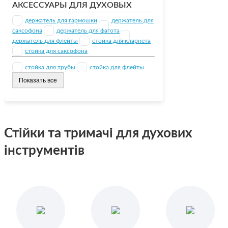
АКСЕССУАРЫ ДЛЯ ДУХОВЫХ
держатель для гармошки
держатель для
саксофона
держатель для фагота
держатель для флейты
стойка для кларнета
стойка для саксофона
стойка для трубы
стойка для флейты
Показать все
Стійки та тримачі для духових
інструментів