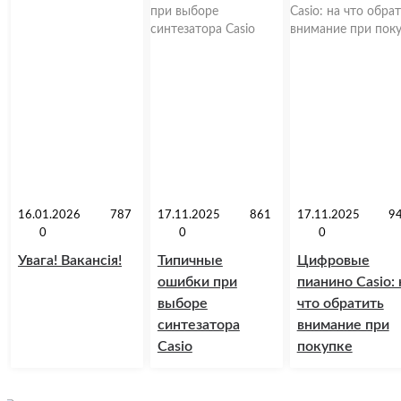
16.01.2026
787
17.11.2025
861
17.11.2025
9
0
0
0
Увага! Вакансія!
Типичные
Цифровые
ошибки при
пианино Casio: 
выборе
что обратить
синтезатора
внимание при
Casio
покупке