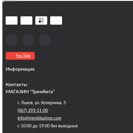
You Tube
Информация
Оплата та доставка
Контакты
Кредиты
МАГАЗИН "Трембита"
Про компанію
г. Львов, ул. Коперника, 5
Контакты
(067) 293-11-00
Публічна оферта
info@trembitashop.com
Бренди
с 10:00 до 19:00 без выходных
Блог