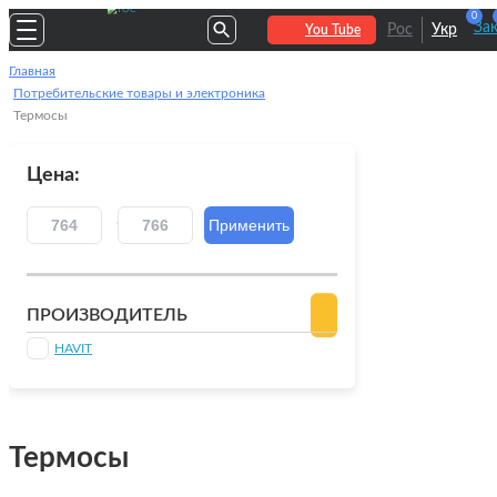
0
За
Рос
Укр
You Tube
Главная
Потребительские товары и электроника
Термосы
Цена:
ПРОИЗВОДИТЕЛЬ
HAVIT
Термосы