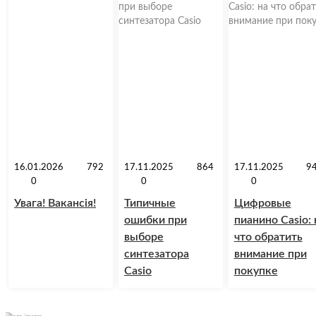
16.01.2026
792
17.11.2025
864
17.11.2025
9
0
0
0
Увага! Вакансія!
Типичные
Цифровые
ошибки при
пианино Casio: 
выборе
что обратить
синтезатора
внимание при
Casio
покупке