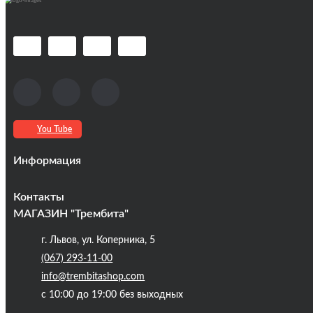
You Tube
Информация
Оплата та доставка
Контакты
Кредиты
МАГАЗИН "Трембита"
Про компанію
г. Львов, ул. Коперника, 5
Контакты
(067) 293-11-00
Публічна оферта
info@trembitashop.com
Бренди
с 10:00 до 19:00 без выходных
Блог