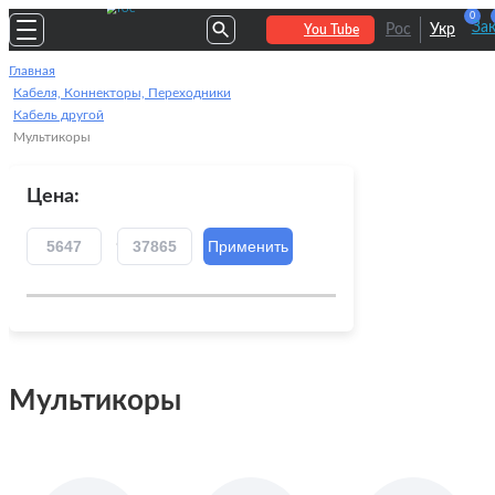
0
За
Рос
Укр
You Tube
Главная
Кабеля, Коннекторы, Переходники
Кабель другой
Мультикоры
Цена:
Мультикоры