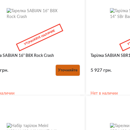
ния для Медиаторов
омы, камертоны
УТОЧНЯЙТЕ НАЛИЧИЕ
У
ка для гитар
, крепления, ключи
 духовые
, тремоло
а SABIAN 16" B8X Rock Crash
Тарілка SABIAN SBR1
для гитар
ты
маркеры ладов
грн.
Уточняйте
5 927 грн.
ды, крышки отсеков
фоны
и, седла, пины
 крышки для
наличии
Нет в наличии
нимателей
ь
для потенциометров,
ючателей
соры и педали эффектов