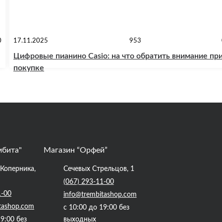
0
17.11.2025
953
Цифровые пианино Casio: на что обратить внимание пр
покупке
мбита"
Магазин “Орфей”
. Коперника,
Сечевых Стрельцов, 1
(067) 293-11-00
1-00
info@trembitashop.com
tashop.com
с 10:00 до 19:00 без
19:00 без
выходных