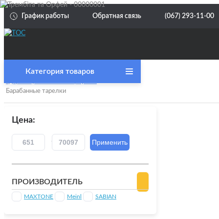
График работы
Обратная связь
(067) 293-11-00
категория товаров
Главная
Ударные установки и перкуссия
Барабанные тарелки
Акция
Струны
Цена:
Струны для акустической гитары
Струны
инстру
Струны для Бас-гитар
Струны
ПРОИЗВОДИТЕЛЬ
MAXTONE
Meinl
SABIAN
Струны для других инструментов
Струны