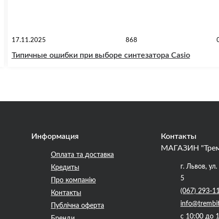
ский кабель
онный кабель
17.11.2025
868
Типичные ошибки при выборе синтезатора Casio
дники
ы, Коннекторы,
вители
Информация
Контакты
МАГАЗИН "Тре
Оплата та доставка
г. Львов, ул
Кредиты
ческие рояли
5
Про компанію
ые рояли
(067) 293-1
Контакты
info@trembi
Публічна оферта
уары для клавишных
с 10:00 до 
Бренди