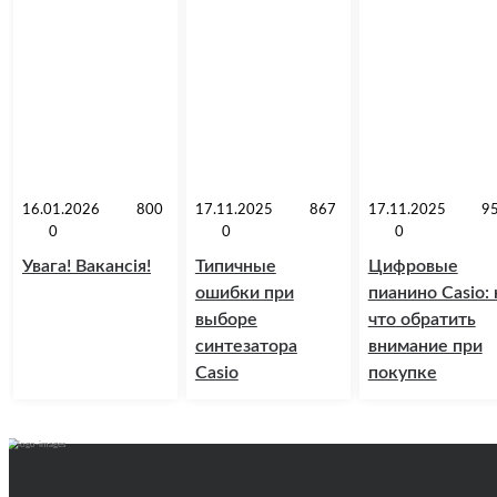
16.01.2026
800
17.11.2025
867
17.11.2025
9
0
0
0
Увага! Вакансія!
Типичные
Цифровые
ошибки при
пианино Casio: 
выборе
что обратить
синтезатора
внимание при
Casio
покупке