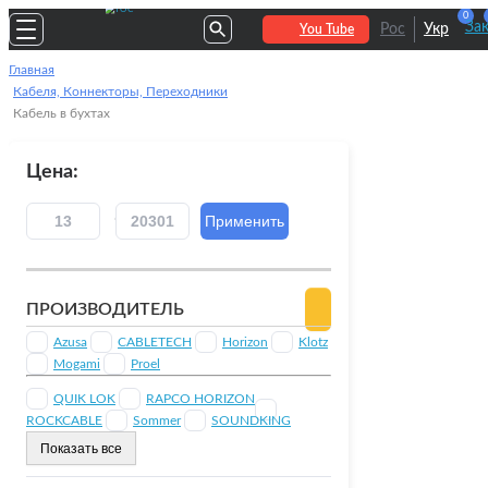
0
За
Рос
Укр
You Tube
Главная
Кабеля, Коннекторы, Переходники
Кабель в бухтах
Цена:
ПРОИЗВОДИТЕЛЬ
Azusa
CABLETECH
Horizon
Klotz
Mogami
Proel
QUIK LOK
RAPCO HORIZON
ROCKCABLE
Sommer
SOUNDKING
Показать все