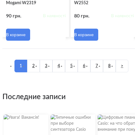
Mogami W2319
W2552
90 грн.
80 грн.
В наявності
В наявності
В корзине
В корзине
1
2
3
4
5
6
7
8
>
последние записи