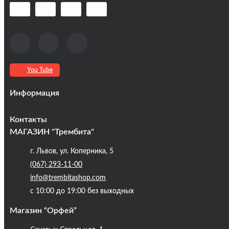
You Tube
Информация
Оплата та доставка
Контакты
Кредиты
МАГАЗИН "Трембита"
Про компанію
г. Львов, ул. Коперника, 5
Контакты
(067) 293-11-00
Публічна оферта
info@trembitashop.com
Бренди
с 10:00 до 19:00 без выходных
Блог
Магазин “Орфей”