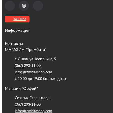
You Tube
Информация
Оплата та доставка
Контакты
Кредиты
МАГАЗИН "Трембита"
Про компанію
г. Львов, ул. Коперника, 5
Контакты
(067) 293-11-00
Публічна оферта
info@trembitashop.com
Бренди
с 10:00 до 19:00 без выходных
Блог
Магазин “Орфей”
Сечевых Стрельцов, 1
(067) 293-11-00
info@trembitashop.com