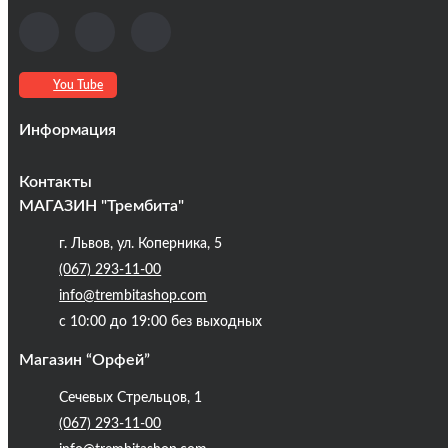
You Tube
Информация
Оплата та доставка
Контакты
Кредиты
МАГАЗИН "Трембита"
Про компанію
г. Львов, ул. Коперника, 5
Контакты
(067) 293-11-00
Публічна оферта
info@trembitashop.com
Бренди
с 10:00 до 19:00 без выходных
Блог
Магазин “Орфей”
Сечевых Стрельцов, 1
(067) 293-11-00