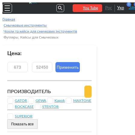
0
За
Рос
Укр
You Tube
Главная
Смычковые инструменты
Чохли та кейси для смичкових інструментів
Футляры, Кейсы для Смычковых
Цена:
ПРОИЗВОДИТЕЛЬ
GATOR
GEWA
Kapok
MAXTONE
ROCKCASE
STENTOR
SUPERIOR
Показать все