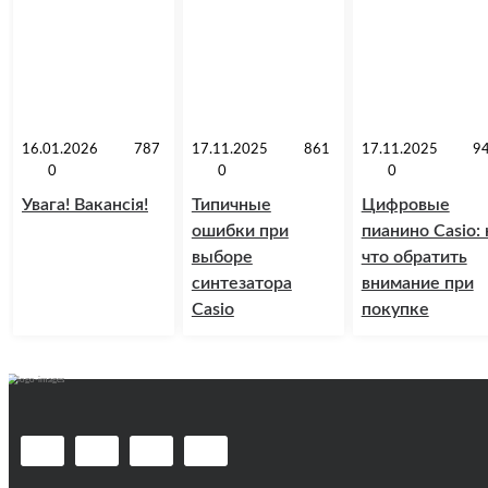
16.01.2026
787
17.11.2025
861
17.11.2025
9
0
0
0
Увага! Вакансія!
Типичные
Цифровые
ошибки при
пианино Casio: 
выборе
что обратить
синтезатора
внимание при
Casio
покупке