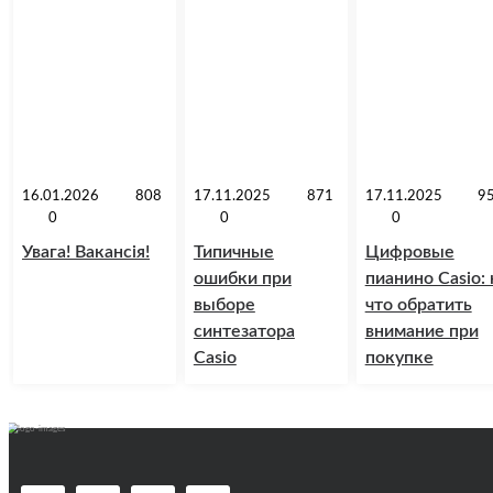
16.01.2026
808
17.11.2025
871
17.11.2025
9
0
0
0
Увага! Вакансія!
Типичные
Цифровые
ошибки при
пианино Casio: 
выборе
что обратить
синтезатора
внимание при
Casio
покупке