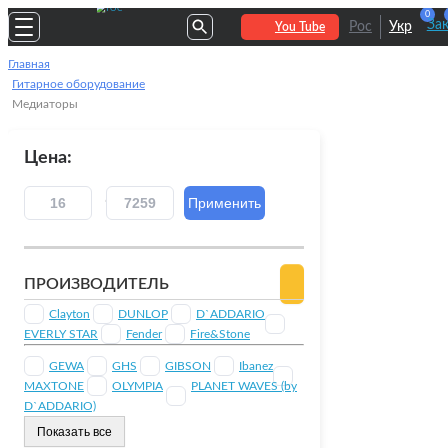
0
За
Рос
Укр
You Tube
Главная
Гитарное оборудование
Медиаторы
Цена:
ПРОИЗВОДИТЕЛЬ
Clayton
DUNLOP
D`ADDARIO
EVERLY STAR
Fender
Fire&Stone
GEWA
GHS
GIBSON
Ibanez
MAXTONE
OLYMPIA
PLANET WAVES (by
D`ADDARIO)
Показать все