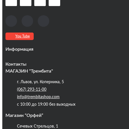
You Tube
Информация
Оплата та доставка
Контакты
Кредиты
МАГАЗИН "Трембита"
Про компанію
г. Львов, ул. Коперника, 5
Контакты
(067) 293-11-00
Публічна оферта
info@trembitashop.com
Бренди
с 10:00 до 19:00 без выходных
Блог
Магазин “Орфей”
Сечевых Стрельцов, 1