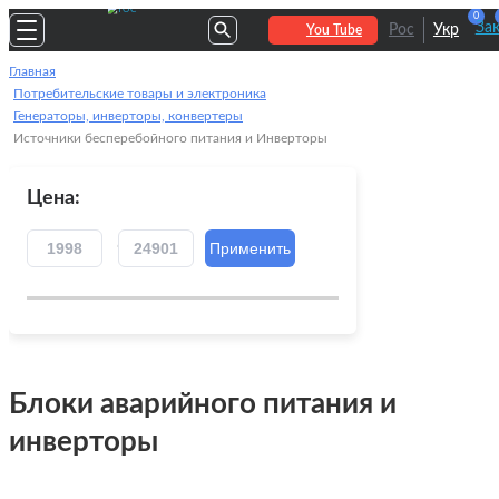
0
За
Рос
Укр
You Tube
Главная
Потребительские товары и электроника
Генераторы, инверторы, конвертеры
Источники бесперебойного питания и Инверторы
Цена:
Блоки аварийного питания и
инверторы