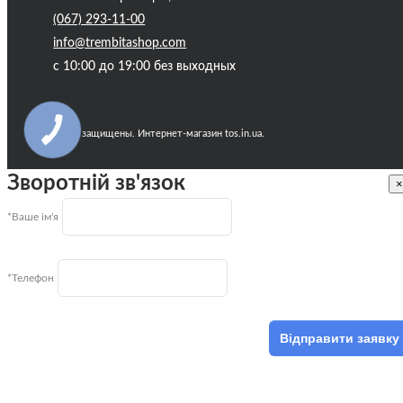
(067) 293-11-00
info@trembitashop.com
с 10:00 до 19:00 без выходных
КНОПКА
Все права защищены. Интернет-магазин tos.in.ua.
ЗВ'ЯЗКУ
Зворотній зв'язок
×
*Ваше ім'я
*Телефон
Відправити заявку