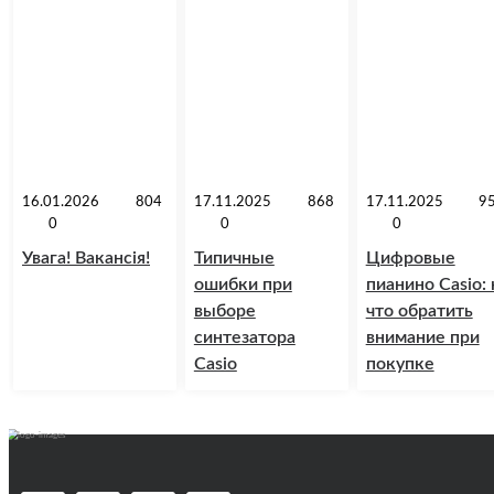
16.01.2026
804
17.11.2025
868
17.11.2025
9
0
0
0
Увага! Вакансія!
Типичные
Цифровые
ошибки при
пианино Casio: 
выборе
что обратить
синтезатора
внимание при
Casio
покупке