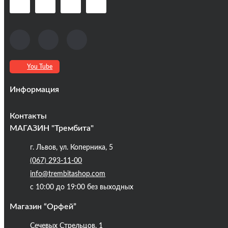
You Tube
Информация
Оплата та доставка
Контакты
Кредиты
МАГАЗИН "Трембита"
Про компанію
г. Львов, ул. Коперника, 5
Контакты
(067) 293-11-00
Публічна оферта
info@trembitashop.com
Бренди
с 10:00 до 19:00 без выходных
Блог
Магазин “Орфей”
Сечевых Стрельцов, 1