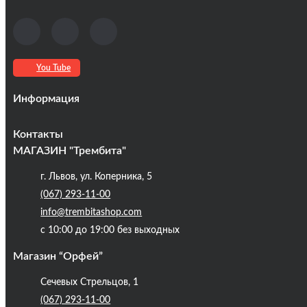
You Tube
Информация
Оплата та доставка
Контакты
Кредиты
МАГАЗИН "Трембита"
Про компанію
г. Львов, ул. Коперника, 5
Контакты
(067) 293-11-00
Публічна оферта
info@trembitashop.com
Бренди
с 10:00 до 19:00 без выходных
Блог
Магазин “Орфей”
Сечевых Стрельцов, 1
(067) 293-11-00