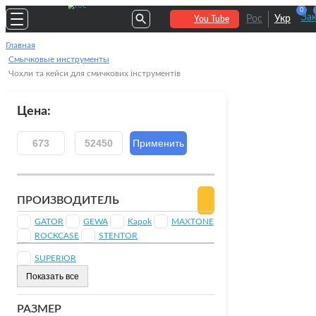
0
За
Рос
Укр
You Tube
Главная
Смычковые инструменты
Чохли та кейси для смичкових інструментів
Цена:
ПРОИЗВОДИТЕЛЬ
GATOR
GEWA
Kapok
MAXTONE
ROCKCASE
STENTOR
SUPERIOR
Показать все
РАЗМЕР