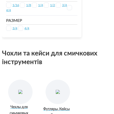
1/16
1/8
1/4
1/2
3/4
4/4
РАЗМЕР
3/4
4/4
Чохли та кейси для смичкових
інструментів
Чехлы для
Футляры, Кейсы
смычковых