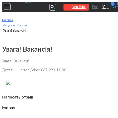
0
За
Рос
Укр
You Tube
Главная
Акции и обзоры
Увага! Вакансія!
Увага! Вакансія!
Увага! Вакансія!
Детальніше тел./Viber 067-293-11-00
Написать отзыв
Рейтинг