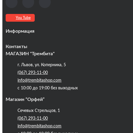
You Tube
Информация
Оплата та доставка
Контакты
Кредиты
МАГАЗИН "Трембита"
Про компанію
г. Львов, ул. Коперника, 5
Контакты
(067) 293-11-00
Публічна оферта
info@trembitashop.com
Бренди
с 10:00 до 19:00 без выходных
Блог
Магазин “Орфей”
Сечевых Стрельцов, 1
(067) 293-11-00
info@trembitashop.com