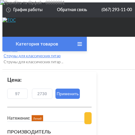
График работы
Обратная связь
(067) 293-11-00
категория товаров
Главная
Струны
Струны для классических гитар
Акция
Струны для классических гитар ..
Струны
Цена:
Струны для акустической гитары
Струны
инстру
Струны для Бас-гитар
Струны
Натяжение:
Легкий
Струны для других инструментов
Струны
ПРОИЗВОДИТЕЛЬ