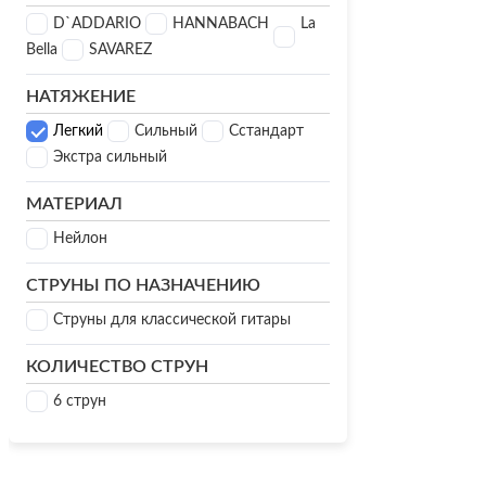
Струны для классических гитар
D`ADDARIO
HANNABACH
La
Bella
SAVAREZ
Потребительские товары и
электроника
НАТЯЖЕНИЕ
Легкий
Сильный
Сстандарт
Автотовары
Носії п
Экстра сильный
МАТЕРИАЛ
Вентилятори та увлажнители
Поверб
воздуха
Нейлон
Портат
СТРУНЫ ПО НАЗНАЧЕНИЮ
Газовые горелки и электрические
систем
Струны для классической гитары
плиты
КОЛИЧЕСТВО СТРУН
Сетевы
Генераторы, инверторы,
6 струн
конвертеры
Стерил
Аккумуляторы
Зарядные станции