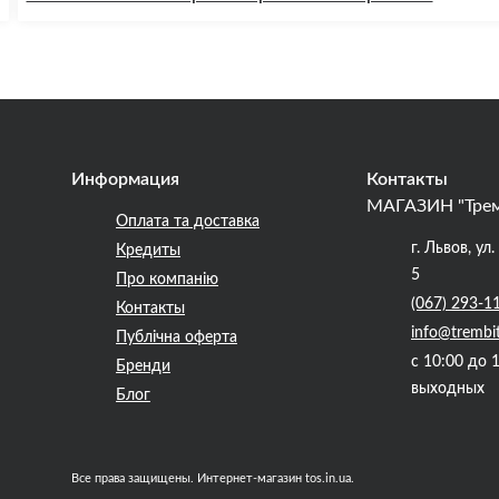
Кейси, Стенди для
бладнання
для пюпитра
онные стойки и
ели
ры
Информация
Контакты
 для акустических систем и
МАГАЗИН "Тре
силителей
Оплата та доставка
г. Львов, ул
Кредиты
ты сцены
5
Про компанію
(067) 293-1
Контакты
бель, USB Переходники,
info@trembi
Публічна оферта
 Кабель
с 10:00 до 
Бренди
кабель
выходных
Блог
 питания
коры
медийный кабель
Все права защищены. Интернет-магазин tos.in.ua.