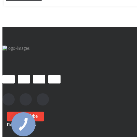
Чохли, 
Аудіоо
Звуковая обработка
Лампы 
Микроф
Мегафоны (Громкоговорители)
держат
Пюпит
Микрофоны
Стойки
комбоу
Микшерный пульт
Кабеля, Коннекторы,
Элемен
Переходники
Наушники
USB Ка
Type-C
Кабель в бухтах
Видео 
Кабель
Кабель готовый
You Tube
Мульти
MIDI
Мульти
Акустический кабель