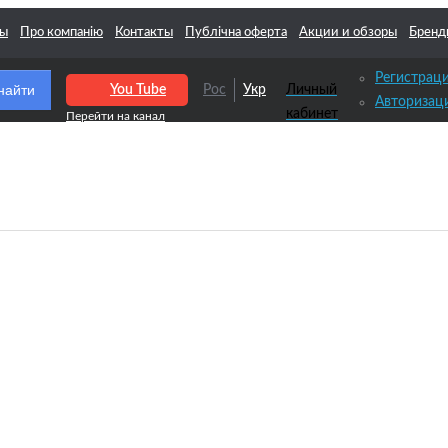
ты
Про компанію
Контакты
Публічна оферта
Акции и обзоры
Бренд
Регистрац
найти
You Tube
Рос
Укр
Личный
Авторизац
кабинет