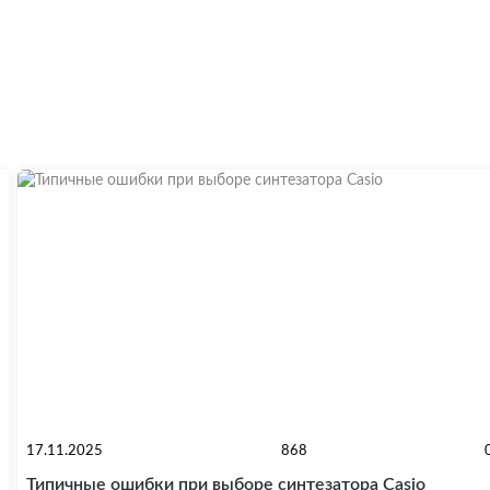
ы
 эффектов
соры эффектов
ые духовые инструменты
орд, блоки питания
ыватели
истемы
ери
ели
17.11.2025
868
Типичные ошибки при выборе синтезатора Casio