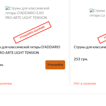
ния для Медиаторов
омы, камертоны
УТОЧНЯЙТЕ НАЛИЧИЕ
У
ка для гитар
, крепления, ключи
 духовые
, тремоло
ы для классической гитары D’ADDARIO
Струны для классиче
для гитар
PRO-ARTE LIGHT TENSION
ты
маркеры ладов
253 грн.
ды, крышки отсеков
рн.
Уточняйте
фоны
и, седла, пины
 крышки для
нимателей
ь
наличии
Нет в наличии
для потенциометров,
ючателей
соры и педали эффектов