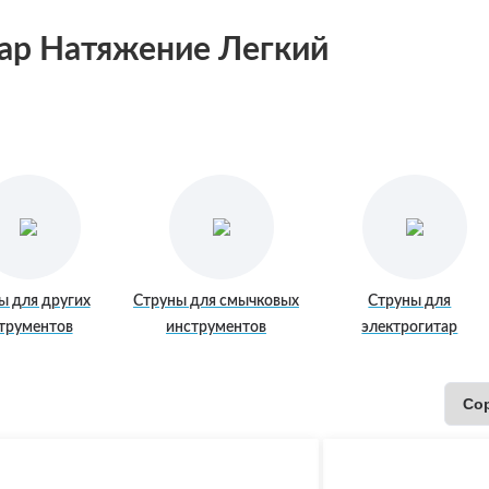
ентиляторы
тар Натяжение Легкий
ы
орт
а бытовой техникой
е
ические лампочки
оакустические гитары
ы для других
Струны для смычковых
Струны для
трументов
инструментов
электрогитар
ты питания
огитары
 струнно-щипковые
льные инструменты
a