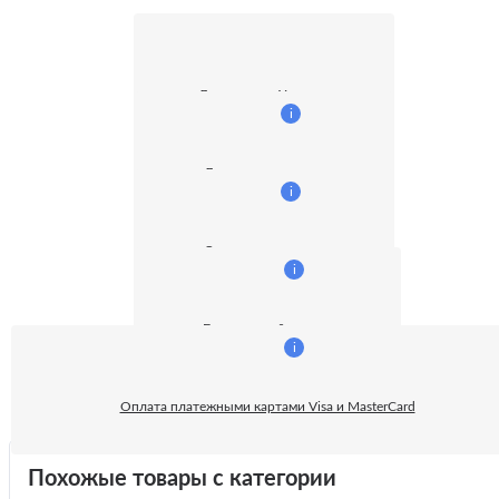
Доставка по Украине
i
Доставка курьером
i
Оплата наличными
i
Безналичный расчет:
i
Оплата платежными картами Visa и MasterCard
Похожые товары с категории