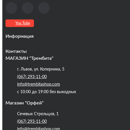
You Tube
Информация
Оплата та доставка
Контакты
Кредиты
МАГАЗИН "Трембита"
Про компанію
г. Львов, ул. Коперника, 5
Контакты
(067) 293-11-00
Публічна оферта
info@trembitashop.com
Бренди
с 10:00 до 19:00 без выходных
Блог
Магазин “Орфей”
Сечевых Стрельцов, 1
(067) 293-11-00
info@trembitashop.com