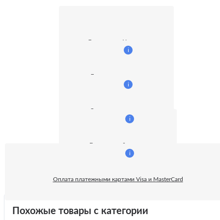
Доставка по Украине
i
Доставка курьером
i
Оплата наличными
i
Безналичный расчет:
i
Оплата платежными картами Visa и MasterCard
Похожые товары с категории