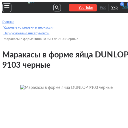
0
За
Рос
Укр
You Tube
Главная
Ударные установки и перкуссия
Перкусионные инструменты
Маракасы в форме яйца DUNLOP 9103 черные
Маракасы в форме яйца DUNLO
9103 черные