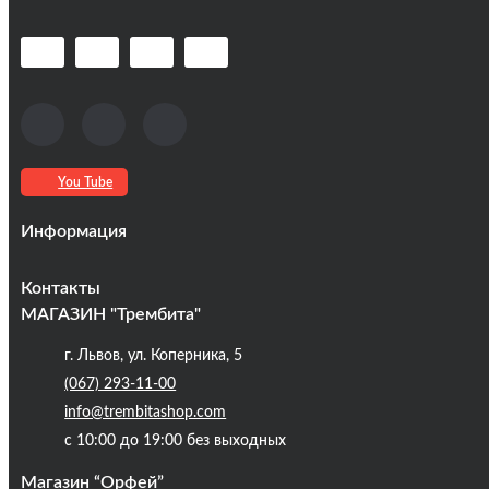
You Tube
Информация
Оплата та доставка
Контакты
Кредиты
МАГАЗИН "Трембита"
Про компанію
г. Львов, ул. Коперника, 5
Контакты
(067) 293-11-00
Публічна оферта
info@trembitashop.com
Бренди
с 10:00 до 19:00 без выходных
Блог
Магазин “Орфей”