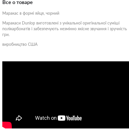
Все о товаре
Маракас в формі яйця, чорний
Маракаси Dunlop виготовлені з унікальної оригінальної суміші
полікарбонатів і забезпечують незмінно якісне звучання і зручність
гри.
виробництво США