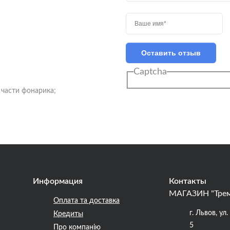
ие акустических гитар
ки)
Оставить отзыв
е для бас гитар (комбики)
Captcha
ие для электрогитар
ки)
 части фонарика;
ели-головы
ты гитарные
для усилителей
ые динамики
троллеры
Информация
Контакты
торы
МАГАЗИН "Тре
Оплата та доставка
ионные
г. Львов, ул
Кредиты
на пальцы
5
Про компанію