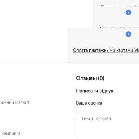
ентиляторы
Оплата наличным
i
ы
Безналичный расче
i
орт
Оплата платежными картами Vis
а бытовой техникой
е
ические лампочки
Отзывы (0)
оакустические гитары
Написати відгук
ты питания
нижний магнит;
огитары
Ваша оценка
 струнно-щипковые
льные инструменты
 кемпинга;
a