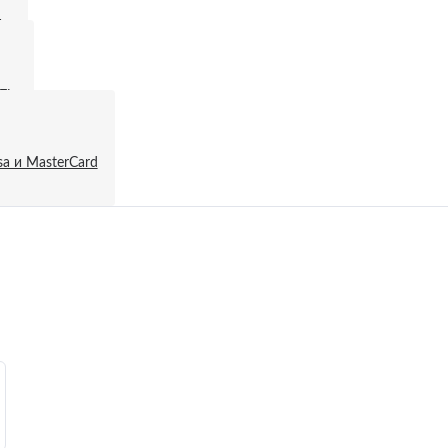
и
т:
a и MasterCard