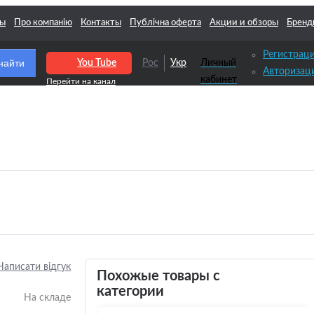
ты
Про компанію
Контакты
Публічна оферта
Акции и обзоры
Бренд
Регистрац
найти
You Tube
Рос
Укр
Личный
Авторизац
кабинет
Написати відгук
Похожые товары с
категории
На складе