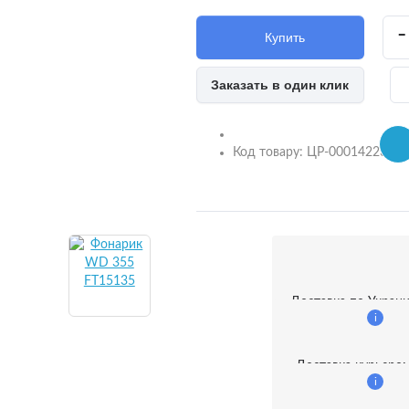
-
Купить
Заказать в один клик
ам'яті
Код товару:
ЦР-00014223
анки
ивные акустические
ы
Доставка по Украи
е фильтры
i
изаторы и дезинфекторы
Доставка курьеро
i