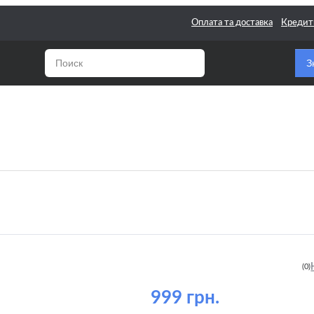
Оплата та доставка
Креди
З
 для смычковых
ментов
 для электрогитар
(0)
999 грн.
 поштучно