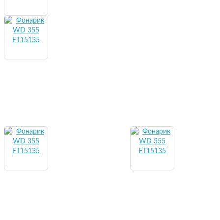
Струны для классических гитар
Потребительские товары и
электроника
Автотовары
Носії п
Вентилятори та увлажнители
Поверб
воздуха
Портат
Газовые горелки и электрические
систем
плиты
Сетевы
Генераторы, инверторы,
конвертеры
Стерил
Аккумуляторы
Зарядные станции