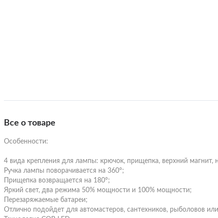
Теплов
Источники бесперебойного
питания и Инверторы
Кабели к генератору
Термос
Канистры для топлива
Моторное масло
Трансп
Гитары
Держатели для телефона
Уход з
3/4 Гитары
Укулел
Зарядные устройства и адаптеры
Все о товаре
Электр
питания
Акустические гитары
Электр
Особенности:
Элемен
Ліхтарики та тримачі
4 вида крепления для лампы: крючок, прищепка, верхний магнит, 
Бас гитары
Электр
Ручка лампы поворачивается на 360°;
Прищепка возвращается на 180°;
Яркий свет, два режима 50% мощности и 100% мощности;
Классические гитары
Другие
Перезаряжаемые батареи;
музыка
Отлично подойдет для автомастеров, сантехников, рыболовов или
Бaндур