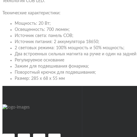
Технология COB LED.
Трансакустические гитары
Технические характеристики:
Гитарное оборудование
Усилен
Мощность: 20 Вт;
(комби
Освещенность: 700 люмен;
Аксессуары для гитар
Источник света: панель COB;
Усилени
Другое
Источник питания: 2 аккумулятора 18650;
Усилен
2 световых режима: 100% мощность и 50% мощность;
Кейсы
(комби
Два встроенных сильных магнита на ручке и один на задней
Ремни для гитар
Регулируемое основание
Усилит
Зажим для подвешивания фонарика;
Стойки, держатели
Кабине
Поворотный крючок для подвешивания;
Тюнеры
Лампы 
Размер: 285 х 68 х 55 мм
Чехлы
Гитарн
Каподастры
Футкон
Стреплоки для ремня
Слайдеры
Медиа
Средства по уходу за гитарой
Традиц
Супрессоры для гитар
Когти 
Ключи для намотки струн