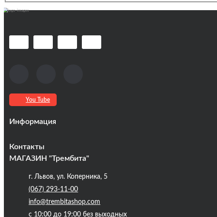
You Tube
Информация
Оплата та доставка
Контакты
Кредиты
МАГАЗИН "Трембита"
Про компанію
г. Львов, ул. Коперника, 5
Контакты
(067) 293-11-00
Публічна оферта
info@trembitashop.com
Бренди
с 10:00 до 19:00 без выходных
Блог