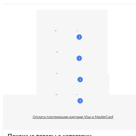
Доставка по Украине
i
Доставка курьером
i
Оплата наличными
i
Безналичный расчет:
i
Оплата платежными картами Visa и MasterCard