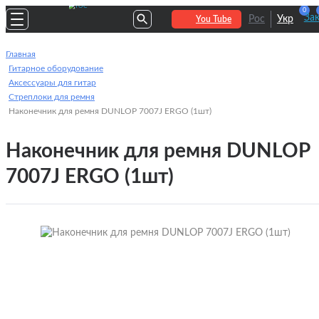
0
За
Рос
Укр
You Tube
Главная
Гитарное оборудование
Аксессуары для гитар
Стреплоки для ремня
Наконечник для ремня DUNLOP 7007J ERGO (1шт)
Наконечник для ремня DUNLOP
7007J ERGO (1шт)