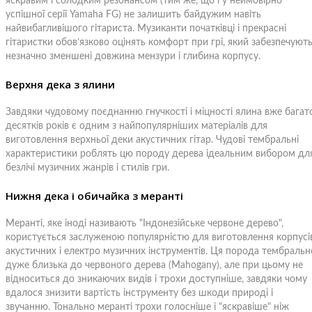
яскравим і солодким резонансом (тим же, що і у неймовірно
успішної серії Yamaha FG) не залишить байдужим навіть
найвибагливішого гітариста. Музиканти початківці і прекрасні
гітаристки обов’язково оцінять комфорт при грі, який забезпечуют
незначно зменшені довжина мензури і глибина корпусу.
Верхня дека з ялини
Завдяки чудовому поєднанню гнучкості і міцності ялина вже багат
десятків років є одним з найпопулярніших матеріалів для
виготовлення верхньої деки акустичних гітар. Чудові тембральні
характеристики роблять цю породу дерева ідеальним вибором дл
безлічі музичних жанрів і стилів гри.
Нижня дека і обичайка з меранті
Меранті, яке іноді називають "Індонезійське червоне дерево",
користується заслуженою популярністю для виготовлення корпусі
акустичних і електро музичних інструментів. Ця порода тембральн
дуже близька до червоного дерева (Mahogany), але при цьому не
відноситься до зникаючих видів і трохи доступніше, завдяки чому
вдалося знизити вартість інструменту без шкоди природі і
звучанню. Тонально меранті трохи голосніше і "яскравіше" ніж