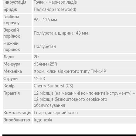
Інкрустація
Точки - маркери ладів
Бридж
Палісандр (rosewood)
Глибина
96 - 116 мм
корпусу
Верхній
Поліуретан, ширина: 43 мм
поріжок
Нижній
Поліуретан
поріжок
Лади
20
Мензура
634мм (25")
Механіка
Хром, кілки відкритого типу TM-14P
Струни
12-53
Колір
Cherry Sunburst (CS)
Гарантія
12 місяців (на механічні компоненти інструменту) +
12 місяців безкоштовного сервісного
обслуговування
Комплектація
Гітара, анкерний ключ
Виробництво
Індонезія