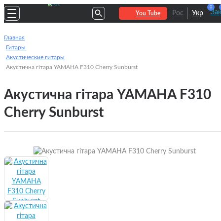
0
За
Рос
Укр
You Tube
Главная
Гитары
Акустические гитары
Акустична гітара YAMAHA F310 Cherry Sunburst
Акустична гітара YAMAHA F310
Cherry Sunburst