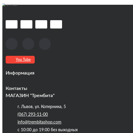
You Tube
Информация
Оплата та доставка
Контакты
Кредиты
МАГАЗИН "Трембита"
Про компанію
г. Львов, ул. Коперника, 5
Контакты
(067) 293-11-00
Публічна оферта
info@trembitashop.com
Бренди
с 10:00 до 19:00 без выходных
Блог