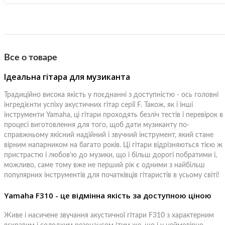
Все о товаре
Ідеальна гітара для музиканта
Традиційно висока якість у поєднанні з доступністю - ось головні
інгредієнти успіху акустичних гітар серії F. Також, як і інші
інструменти Yamaha, ці гітари проходять безліч тестів і перевірок в
процесі виготовлення для того, щоб дати музиканту по-
справжньому якісний надійний і звучний інструмент, який стане
вірним напарником на багато років. Ці гітари відрізняються тією ж
пристрастю і любов’ю до музики, що і більш дорогі побратими і,
можливо, саме тому вже не перший рік є одними з найбільш
популярних інструментів для початківців гітаристів в усьому світі!
Yamaha F310 - це відмінна якість за доступною ціною
Живе і насичене звучання акустичної гітари F310 з характерним