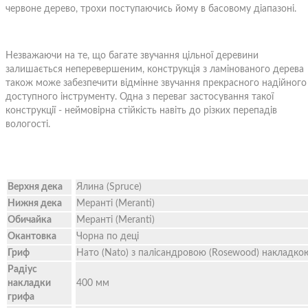
червоне дерево, трохи поступаючись йому в басовому діапазоні.
Незважаючи на те, що багате звучання цільної деревини
залишається неперевершеним, конструкція з ламінованого дерева
також може забезпечити відмінне звучання прекрасного надійного 
доступного інструменту. Одна з переваг застосування такої
конструкції - неймовірна стійкість навіть до різких перепадів
вологості.
Верхня дека
Ялина (Spruce)
Нижня дека
Меранті (Meranti)
Обичайка
Меранті (Meranti)
Окантовка
Чорна по деці
Гриф
Нато (Nato) з палісандровою (Rosewood) накладко
Радіус
накладки
400 мм
грифа